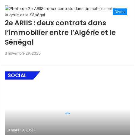
F
e
Divers
r
m
2e ARIIS : deux contrats dans
e
l’immobilier entre l’Algérie et le
r
Sénégal
novembre 29, 2025
SOCIAL
M
i
n
i
s
t
è
mars 19, 2026
r