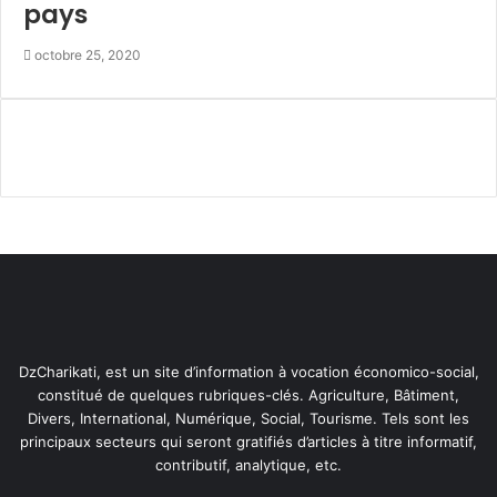
s
pays
p
r
octobre 25, 2020
o
g
r
a
m
m
e
s
d
e
s
o
u
DzCharikati, est un site d’information à vocation économico-social,
t
constitué de quelques rubriques-clés. Agriculture, Bâtiment,
i
Divers, International, Numérique, Social, Tourisme. Tels sont les
e
principaux secteurs qui seront gratifiés d’articles à titre informatif,
n
contributif, analytique, etc.
s
o