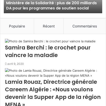
Ministère de la Solidarité : plus de 200 milliards
e
DA pour les programmes de soutien social
d
e
l
a
Populaire
Récent
Commentaires
S
o
l
i
Samira Berchi : le crochet pour
d
a
vaincre la maladie
r
i
avril 9, 2020
t
é
:
Lamia Rouaz, Directrice générale
p
Careem Algérie : «Nous voulons
l
u
devenir la Supper App de la région
s
d
MENA »