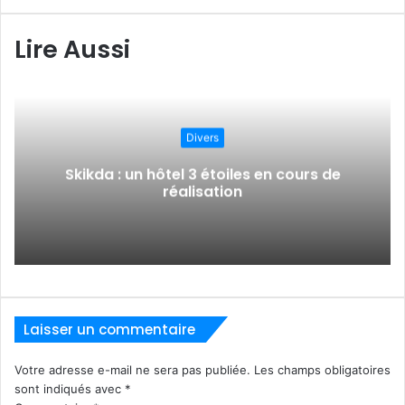
c
o
Lire Aussi
u
r
r
i
e
l
Divers
Skikda : un hôtel 3 étoiles en cours de
réalisation
Laisser un commentaire
Votre adresse e-mail ne sera pas publiée.
Les champs obligatoires
sont indiqués avec
*