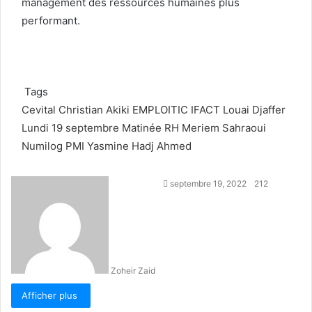
management des ressources humaines plus
performant.
Tags
Cevital
Christian Akiki
EMPLOITIC
IFACT
Louai Djaffer
Lundi 19 septembre
Matinée RH
Meriem Sahraoui
Numilog
PMI
Yasmine Hadj Ahmed
E
septembre 19, 2022
212
n
v
o
y
e
Zoheir Zaid
r
u
Afficher plus
n