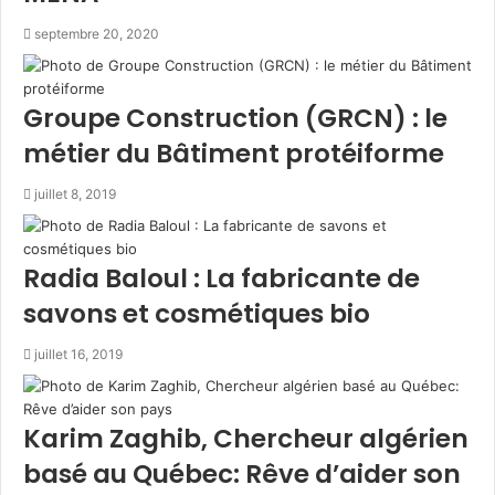
e
2
septembre 20, 2020
0
0
m
Groupe Construction (GRCN) : le
i
métier du Bâtiment protéiforme
l
l
i
juillet 8, 2019
a
r
d
Radia Baloul : La fabricante de
s
savons et cosmétiques bio
D
A
juillet 16, 2019
p
o
u
r
Karim Zaghib, Chercheur algérien
l
basé au Québec: Rêve d’aider son
e