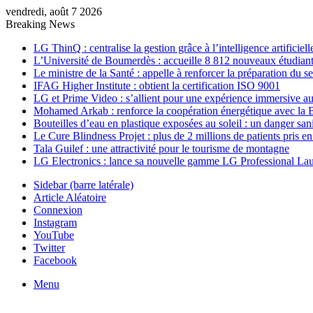
vendredi, août 7 2026
Breaking News
LG ThinQ : centralise la gestion grâce à l’intelligence artificiell
L’Université de Boumerdès : accueille 8 812 nouveaux étudiants
Le ministre de la Santé : appelle à renforcer la préparation du 
IFAG Higher Institute : obtient la certification ISO 9001
LG et Prime Video : s’allient pour une expérience immersive au
Mohamed Arkab : renforce la coopération énergétique avec la 
Bouteilles d’eau en plastique exposées au soleil : un danger sani
Le Cure Blindness Projet : plus de 2 millions de patients pris e
Tala Guilef : une attractivité pour le tourisme de montagne
LG Electronics : lance sa nouvelle gamme LG Professional La
Sidebar (barre latérale)
Article Aléatoire
Connexion
Instagram
YouTube
Twitter
Facebook
Menu