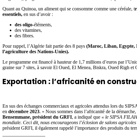
Quant au Quinoa, un aliment qui se consomme comme une céréale, t
r
essentiels,
en sus d’avoir :
des oligo
-éléments,
des vitamines,
des fibres.
Pour rappel, l’Algérie fait partie des 8 pays
(Maroc, Liban, Egypte, I
l’agriculture des Nations-Unies).
Le programme est financé à hauteur de 1,7 millions d’euros par l’Uni
graine sur 7 sites, à savoir El Oued, El Menea, Biskra, Oued Righ et 
Exportation : l’africanité en constr
En sus des échanges commerciaux et agricoles attendus lors du SIPS
en
décembre 2023
. « Nous sommes dans l’africanité de la démarche, e
Bensemmane, président du GRFI
, a indiqué que
« le SIPSA FILAHA
mondiale. Ceci dit, nous encourageons l’éclosion de salons agricoles à 
président GRFI, il également rappelé l’importance des produits du terr