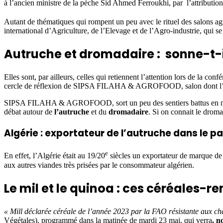
à l’ancien ministre de la pèche Sid Ahmed Ferroukhi, par l’attributi
Autant de thématiques qui rompent un peu avec le rituel des salons agr
international d’Agriculture, de l’Elevage et de l’Agro-industrie, qui 
Autruche et dromadaire : sonne-t-il
Elles sont, par ailleurs, celles qui retiennent l’attention lors de la 
cercle de réflexion de SIPSA FILAHA & AGROFOOD, salon dont l’org
SIPSA FILAHA & AGROFOOD, sort un peu des sentiers battus en n’a
débat autour de
l’autruche
et du
dromadaire
. Si on connait le droma
Algérie : exportateur de l’autruche dans le p
e
En effet, l’Algérie était au 19/20
siècles un exportateur de marque de 
aux autres viandes très prisées par le consommateur algérien.
Le mil et le quinoa : ces céréales-
« Mill déclarée céréale de l’année 2023 par la FAO résistante aux c
Végétales), programmé dans la matinée de mardi 23 mai, qui verra
,
n