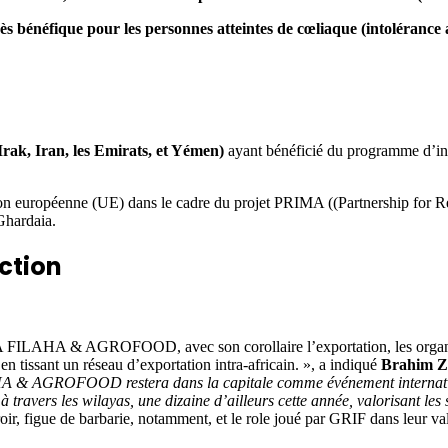
ès bénéfique pour les personnes atteintes de cœliaque (intolérance 
rak, Iran, les Emirats, et Yémen)
ayant bénéficié du programme d’in
on européenne (UE) dans le cadre du projet PRIMA ((Partnership for Res
Ghardaia.
uction
A FILAHA & AGROFOOD, avec son corollaire l’exportation, les organisa
n tissant un réseau d’exportation intra-africain. », a indiqué
Brahim Zi
 & AGROFOOD restera dans la capitale comme événement internationa
travers les wilayas, une dizaine d’ailleurs cette année, valorisant les s
oir, figue de barbarie, notamment, et le role joué par GRIF dans leur va