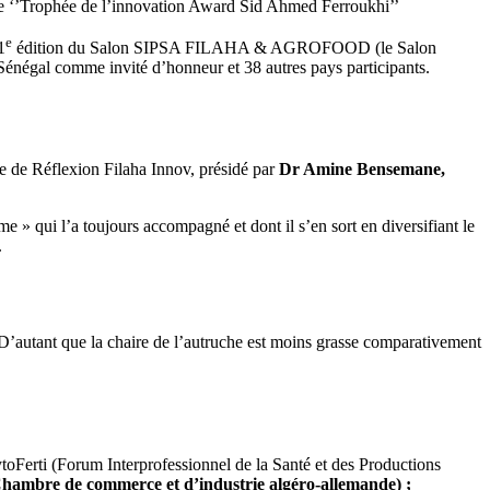
, le ‘’Trophée de l’innovation Award Sid Ahmed Ferroukhi’’
e
1
édition du Salon SIPSA FILAHA & AGROFOOD (le Salon
e Sénégal comme invité d’honneur et 38 autres pays participants.
upe de Réflexion Filaha Innov, présidé par
Dr Amine Bensemane,
e » qui l’a toujours accompagné et dont il s’en sort en diversifiant le
.
 D’autant que la chaire de l’autruche est moins grasse comparativement
ytoFerti (Forum Interprofessionnel de la Santé et des Productions
hambre de commerce et d’industrie algéro-allemande) ;