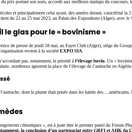
on du prix portant son nom, accordé aux meilleurs startups du concours
icoles et principalement celui ayant, des années durant, caractérisé la 2
se tient du 22 au 25 mai 2023, au Palais des Expositions (Alger), avec l
 le glas pour le « bovinisme »
conférence de presse de jeudi 18 mai, au Fayet Club (Alger), siège du Gro
anisation revient à la société
EXPO SIA
.
ccordant pas, notamment, la priorité à
l’élevage bovin
. Un « bovinism
daire, nombreux ignorent la place de l’élevage de l’autruche en Algérie
assé
l’autruche, dont la plume était prisée dans les habits des….américains.
remèdes
hangements climatiques »,
est à juste titre le premier panel du Forum Ph
otamment, la conclusion d’un partenariat entre GRFI et AHK (la C