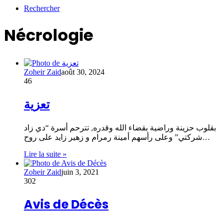
Rechercher
Nécrologie
Zoheir Zaid
août 30, 2024
46
تعزية
بقلوب حزينة وراضية بقضاء الله وقدره, تترحم أسرة “دي زاد
شركتي” وعلى رأسهم أمينة رمرام و زهير زايد على روح…
Lire la suite »
Zoheir Zaid
juin 3, 2021
302
Avis de Décès