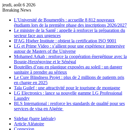
jeudi, août 6 2026
Breaking News
L’Université de Boumerdès : accueille 8 812 nouveaux
étudiants lors de la première phase des inscriptions 2026/2027
Le ministre de la Santé : appelle à renforcer la préparation du
secteur face aux urgences
IFAG Higher Institute : obtient la certification ISO 9001
LG et Prime Video : s’allient pour une expérience immersive
autour de Masters of the Universe
Mohamed Arkab : renforce la coopération énergétique avec la
Bosnie-Herzégovine et le Sénégal
Bouteilles d’eau en plastique exposées au soleil : un danger
sanitaire à prendre au sérieux
Le Cure Blindness Projet : plus de 2 millions de patients pris
en charge en 2025
Tala Guilef : une attractivité pour le tourisme de montagne
LG Electronics : lance sa nouvelle gamme LG Professional
Laundry
BLS International : renforce les standards de qualité pour ses
services de visa en Algérie
Sidebar (barre latérale)
Article Aléatoire
Connexion