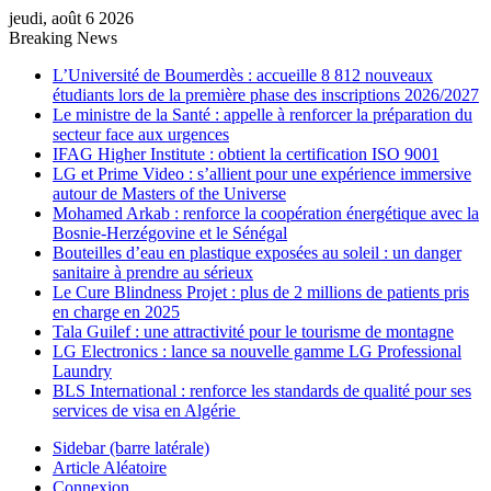
jeudi, août 6 2026
Breaking News
L’Université de Boumerdès : accueille 8 812 nouveaux
étudiants lors de la première phase des inscriptions 2026/2027
Le ministre de la Santé : appelle à renforcer la préparation du
secteur face aux urgences
IFAG Higher Institute : obtient la certification ISO 9001
LG et Prime Video : s’allient pour une expérience immersive
autour de Masters of the Universe
Mohamed Arkab : renforce la coopération énergétique avec la
Bosnie-Herzégovine et le Sénégal
Bouteilles d’eau en plastique exposées au soleil : un danger
sanitaire à prendre au sérieux
Le Cure Blindness Projet : plus de 2 millions de patients pris
en charge en 2025
Tala Guilef : une attractivité pour le tourisme de montagne
LG Electronics : lance sa nouvelle gamme LG Professional
Laundry
BLS International : renforce les standards de qualité pour ses
services de visa en Algérie
Sidebar (barre latérale)
Article Aléatoire
Connexion