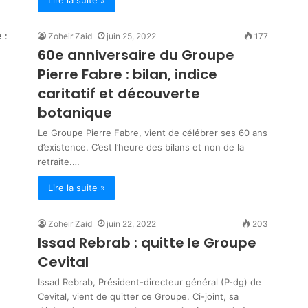
e
n
Zoheir Zaid
juin 25, 2022
177
s
60e anniversaire du Groupe
o
c
Pierre Fabre : bilan, indice
i
caritatif et découverte
a
botanique
l
Le Groupe Pierre Fabre, vient de célébrer ses 60 ans
d’existence. C’est l’heure des bilans et non de la
retraite.…
Lire la suite »
Zoheir Zaid
juin 22, 2022
203
Issad Rebrab : quitte le Groupe
Cevital
Issad Rebrab, Président-directeur général (P-dg) de
Cevital, vient de quitter ce Groupe. Ci-joint, sa