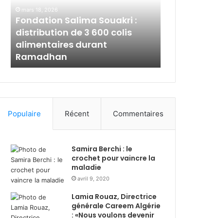
a
l
mars 18, 2026
t
a
Fondation Salima Souakri :
mars 2, 2026
i
m
s
distribution de 3 600 colis
Al Salam Ba
o
B
alimentaires durant
solidaire 
n
a
l
Ramadhan
avec les p
S
n
a
k
l
A
i
l
m
g
a
é
Populaire
Récent
Commentaires
S
r
o
i
u
e
Samira Berchi : le
a
:
crochet pour vaincre la
k
s
maladie
r
o
avril 9, 2020
i
l
:
i
Lamia Rouaz, Directrice
d
d
générale Careem Algérie
i
a
: «Nous voulons devenir