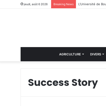
Le ministre de la 
jeudi, août 6 2026
Breaking News
AGRICULTURE
DIVERS
Success Story
i
n
D
r