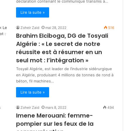
déclaration contenant le communiqué transmis à…
Lire la suite »
Zoheir Zaid
mai 28, 2022
516
Brahim Elciboga, DG de Tosyali
Algérie : « Le secret de notre
réussite est à résumer en un
seul mot : l’intégration »
Tosyali Algérie, est leader de l’industrie sidérurgique
en Algérie, produisant 4 millions de tonnes de rond à
béton, fil machines…
Lire la suite »
Zoheir Zaid
mars 8, 2022
494
Imene Merouani: femme-
pompier sur les feux de la