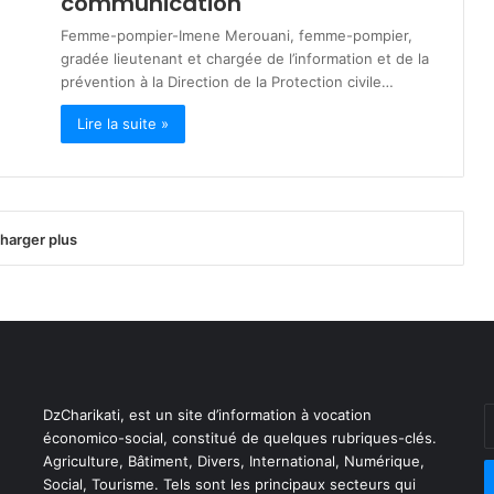
communication
Femme-pompier-Imene Merouani, femme-pompier,
gradée lieutenant et chargée de l’information et de la
prévention à la Direction de la Protection civile…
Lire la suite »
harger plus
DzCharikati, est un site d’information à vocation
E
économico-social, constitué de quelques rubriques-clés.
v
Agriculture, Bâtiment, Divers, International, Numérique,
a
Social, Tourisme. Tels sont les principaux secteurs qui
E