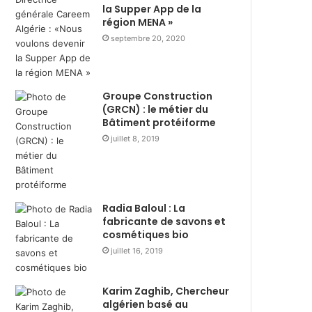
s
i
la Supper App de la
t
r
région MENA »
r
e
septembre 20, 2020
i
d
b
u
u
r
t
a
Groupe Construction
i
n
(GRCN) : le métier du
o
Bâtiment protéiforme
t
n
R
juillet 8, 2019
d
a
e
m
3
a
6
d
Radia Baloul : La
0
h
fabricante de savons et
0
a
cosmétiques bio
c
n
juillet 16, 2019
o
a
l
v
i
e
Karim Zaghib, Chercheur
s
c
algérien basé au
a
l