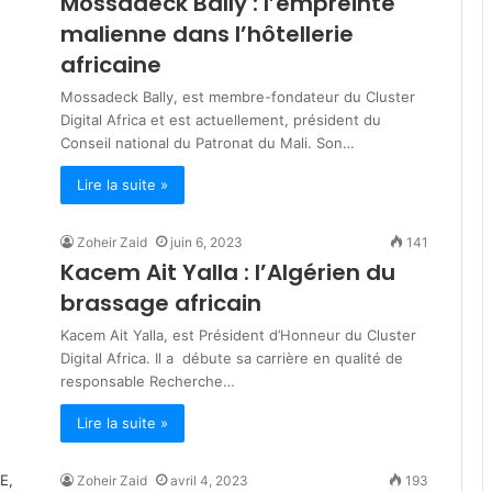
Mossadeck Bally : l’empreinte
l
malienne dans l’hôtellerie
u
s
africaine
d
Mossadeck Bally, est membre-fondateur du Cluster
e
Digital Africa et est actuellement, président du
2
Conseil national du Patronat du Mali. Son…
0
0
Lire la suite »
m
i
l
Zoheir Zaid
juin 6, 2023
141
l
Kacem Ait Yalla : l’Algérien du
i
brassage africain
a
r
Kacem Ait Yalla, est Président d’Honneur du Cluster
d
Digital Africa. Il a débute sa carrière en qualité de
s
responsable Recherche…
D
A
Lire la suite »
p
o
Zoheir Zaid
avril 4, 2023
193
u