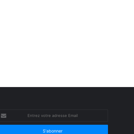
ntrez
otre
dresse
mail