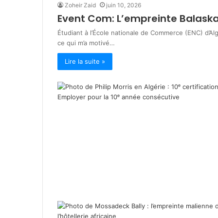
Zoheir Zaid
juin 10, 2026
i
Event Com: L’empreinte Balask
v
février 23, 2026
e
inDrive/Win Ne
Étudiant à l’École nationale de Commerce (ENC) d’Al
/
pour rassasier
ce qui m’a motivé…
W
durant Rama
i
Lire la suite »
n
N
e
l
k
a
:
e
n
g
a
g
é
s
p