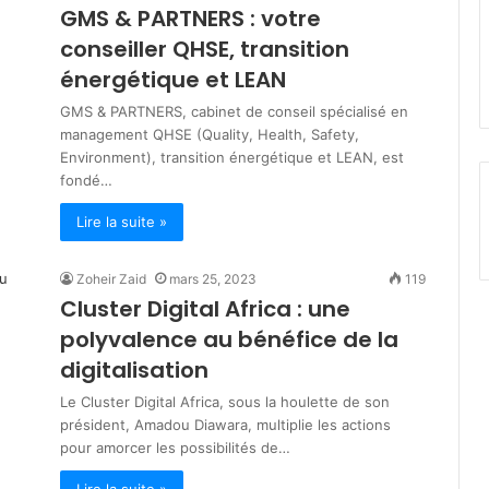
GMS & PARTNERS : votre
r
conseiller QHSE, transition
l
e
énergétique et LEAN
s
GMS & PARTNERS, cabinet de conseil spécialisé en
p
management QHSE (Quality, Health, Safety,
r
Environment), transition énergétique et LEAN, est
o
fondé…
g
r
Lire la suite »
a
m
m
Zoheir Zaid
mars 25, 2023
119
e
Cluster Digital Africa : une
s
polyvalence au bénéfice de la
d
digitalisation
e
s
Le Cluster Digital Africa, sous la houlette de son
o
président, Amadou Diawara, multiplie les actions
u
pour amorcer les possibilités de…
t
i
Lire la suite »