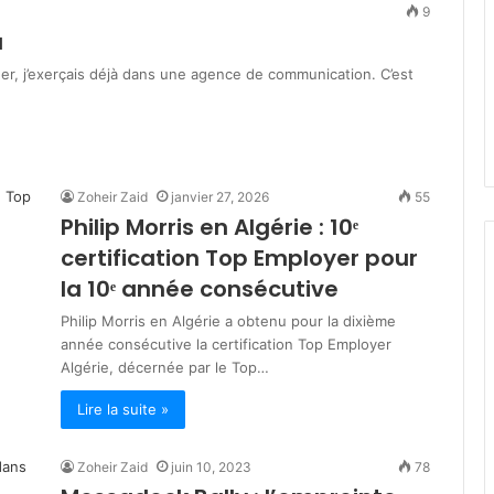
9
s
a
t
mars 19, 2026
è
lka : engagés
Ministère de la Solidarité : plu
ger, j’exerçais déjà dans une agence de communication. C’est
r
 des jeûneurs
de 200 milliards DA pour les
e
dhan
programmes de soutien socia
d
e
l
Zoheir Zaid
janvier 27, 2026
55
a
Philip Morris en Algérie : 10ᵉ
S
o
certification Top Employer pour
l
la 10ᵉ année consécutive
i
d
Philip Morris en Algérie a obtenu pour la dixième
a
année consécutive la certification Top Employer
r
Algérie, décernée par le Top…
i
t
Lire la suite »
é
:
Zoheir Zaid
juin 10, 2023
78
p