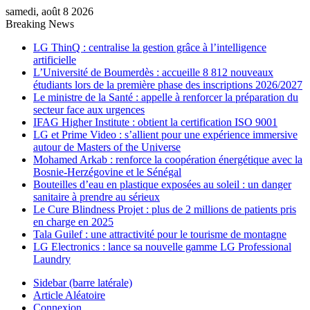
samedi, août 8 2026
Breaking News
LG ThinQ : centralise la gestion grâce à l’intelligence
artificielle
L’Université de Boumerdès : accueille 8 812 nouveaux
étudiants lors de la première phase des inscriptions 2026/2027
Le ministre de la Santé : appelle à renforcer la préparation du
secteur face aux urgences
IFAG Higher Institute : obtient la certification ISO 9001
LG et Prime Video : s’allient pour une expérience immersive
autour de Masters of the Universe
Mohamed Arkab : renforce la coopération énergétique avec la
Bosnie-Herzégovine et le Sénégal
Bouteilles d’eau en plastique exposées au soleil : un danger
sanitaire à prendre au sérieux
Le Cure Blindness Projet : plus de 2 millions de patients pris
en charge en 2025
Tala Guilef : une attractivité pour le tourisme de montagne
LG Electronics : lance sa nouvelle gamme LG Professional
Laundry
Sidebar (barre latérale)
Article Aléatoire
Connexion