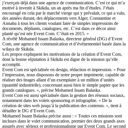
j’exerçais déjà dans une agence de communication. C’est ce qui m’a
motivé à investir à Skikda, un an après ma fin d’études. J’étais
encouragé en cela par le marché vierge qui y prévalait, ce qui a valu,
des années durant, des déplacements vers Alger, Constantine et
Annaba à tous les clients voulant faire de simples impressions de
documents, dépliants, catalogues, etc. C’est dans ce décor ainsi
planté qu’est née Event Com. C’était en 2015. »
A révélé Mohamed Issam Balaska, directeur général (DG) d’Event
Com, une agence de communication et d’événementiel basée dans la
wilaya de Skikda.
Les propos expliquent les motivations de la création d’Event Com,
dont la bonne réputation à Skikda est digne de la mission qu’elle
accomplit.
Event Com est spécialisée en design, rédaction et impression. « Pour
l’impression, nous disposons de notre propre imprimerie, capable de
réaliser des tirages allant d’un exemplaire à un million d’unités
(quantité industrielle), concernant aussi bien le simple papier que les
grands catalogues. », précise Mohamed Issam Balaska.
Event Com est aussi spécialisée dans la gestion des réseaux sociaux,
notamment dans les volets sponsoring et infographie. « De la
création de sites web jusqu’à la publication des contenus. », tient à
détailler le DG d’Event Com.
Mohamed Issam Balaska précise aussi : « Toutes ces missions sont
incluses dans le volet communication, premier des deux grands axes
assurés avec sérieux et professionnalisme par Event Com. Le second