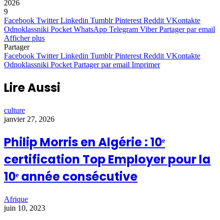
2026
9
Facebook
Twitter
Linkedin
Tumblr
Pinterest
Reddit
VKontakte
Odnoklassniki
Pocket
WhatsApp
Telegram
Viber
Partager par email
Afficher plus
Partager
Facebook
Twitter
Linkedin
Tumblr
Pinterest
Reddit
VKontakte
Odnoklassniki
Pocket
Partager par email
Imprimer
Lire Aussi
culture
janvier 27, 2026
Philip Morris en Algérie : 10ᵉ
certification Top Employer pour la
10ᵉ année consécutive
Afrique
juin 10, 2023