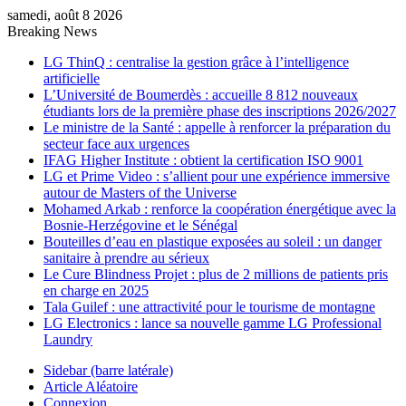
samedi, août 8 2026
Breaking News
LG ThinQ : centralise la gestion grâce à l’intelligence
artificielle
L’Université de Boumerdès : accueille 8 812 nouveaux
étudiants lors de la première phase des inscriptions 2026/2027
Le ministre de la Santé : appelle à renforcer la préparation du
secteur face aux urgences
IFAG Higher Institute : obtient la certification ISO 9001
LG et Prime Video : s’allient pour une expérience immersive
autour de Masters of the Universe
Mohamed Arkab : renforce la coopération énergétique avec la
Bosnie-Herzégovine et le Sénégal
Bouteilles d’eau en plastique exposées au soleil : un danger
sanitaire à prendre au sérieux
Le Cure Blindness Projet : plus de 2 millions de patients pris
en charge en 2025
Tala Guilef : une attractivité pour le tourisme de montagne
LG Electronics : lance sa nouvelle gamme LG Professional
Laundry
Sidebar (barre latérale)
Article Aléatoire
Connexion