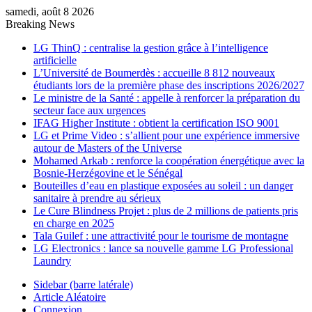
samedi, août 8 2026
Breaking News
LG ThinQ : centralise la gestion grâce à l’intelligence
artificielle
L’Université de Boumerdès : accueille 8 812 nouveaux
étudiants lors de la première phase des inscriptions 2026/2027
Le ministre de la Santé : appelle à renforcer la préparation du
secteur face aux urgences
IFAG Higher Institute : obtient la certification ISO 9001
LG et Prime Video : s’allient pour une expérience immersive
autour de Masters of the Universe
Mohamed Arkab : renforce la coopération énergétique avec la
Bosnie-Herzégovine et le Sénégal
Bouteilles d’eau en plastique exposées au soleil : un danger
sanitaire à prendre au sérieux
Le Cure Blindness Projet : plus de 2 millions de patients pris
en charge en 2025
Tala Guilef : une attractivité pour le tourisme de montagne
LG Electronics : lance sa nouvelle gamme LG Professional
Laundry
Sidebar (barre latérale)
Article Aléatoire
Connexion