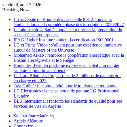
vendredi, août 7 2026
Breaking News
L’Université de Boumerdès : accueille 8 812 nouveaux
étudiants lors de la première phase des inscriptions 2026/2027
Le ministre de la Santé : appelle à renforcer la préparation du
secteur face aux urgences
IFAG Higher Institute : obtient la certification ISO 9001
LG et Prime Video : s’allient pour une expérience immersive
autour de Masters of the Universe
Mohamed Arkab : renforce la coopération énergétique avec la
Bosnie-Herzégovine et le Sénégal
Bouteilles d’eau en plastique exposées au soleil : un danger
sanitaire à prendre au sérieux
Le Cure Blindness Projet : plus de 2 millions de patients pris
en charge en 2025
Tala Guilef : une attractivité pour le tourisme de montagne
LG Electronics : lance sa nouvelle gamme LG Professional
Laundry
BLS International : renforce les standards de qualité pour ses
services de visa en Algérie
Sidebar (barre latérale)
Article Aléatoire
Connexion