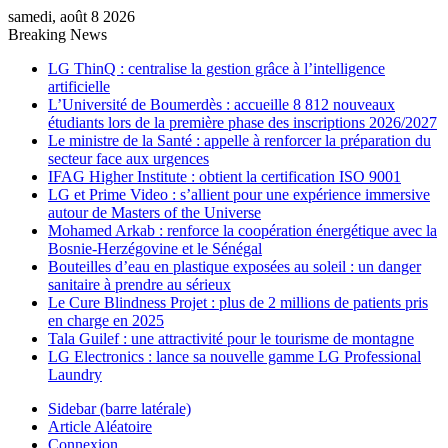
samedi, août 8 2026
Breaking News
LG ThinQ : centralise la gestion grâce à l’intelligence
artificielle
L’Université de Boumerdès : accueille 8 812 nouveaux
étudiants lors de la première phase des inscriptions 2026/2027
Le ministre de la Santé : appelle à renforcer la préparation du
secteur face aux urgences
IFAG Higher Institute : obtient la certification ISO 9001
LG et Prime Video : s’allient pour une expérience immersive
autour de Masters of the Universe
Mohamed Arkab : renforce la coopération énergétique avec la
Bosnie-Herzégovine et le Sénégal
Bouteilles d’eau en plastique exposées au soleil : un danger
sanitaire à prendre au sérieux
Le Cure Blindness Projet : plus de 2 millions de patients pris
en charge en 2025
Tala Guilef : une attractivité pour le tourisme de montagne
LG Electronics : lance sa nouvelle gamme LG Professional
Laundry
Sidebar (barre latérale)
Article Aléatoire
Connexion