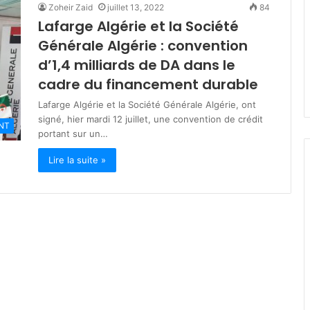
Zoheir Zaid
juillet 13, 2022
84
s
Lafarge Algérie et la Société
t
mars 19, 2026
è
Générale Algérie : convention
lka : engagés
Ministère de la Solidarité : plu
r
 des jeûneurs
de 200 milliards DA pour les
d’1,4 milliards de DA dans le
e
dhan
programmes de soutien socia
cadre du financement durable
d
e
Lafarge Algérie et la Société Générale Algérie, ont
l
signé, hier mardi 12 juillet, une convention de crédit
a
NT
portant sur un…
S
o
Lire la suite »
l
i
d
a
r
i
t
é
:
p