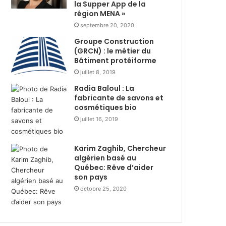
s
la Supper App de la
i
région MENA »
t
r
r
e
septembre 20, 2020
i
d
Groupe Construction
b
u
(GRCN) : le métier du
u
r
Bâtiment protéiforme
t
a
juillet 8, 2019
i
n
Radia Baloul : La
o
t
fabricante de savons et
n
R
cosmétiques bio
d
a
e
juillet 16, 2019
m
3
a
6
d
Karim Zaghib, Chercheur
0
h
algérien basé au
0
a
Québec: Rêve d’aider
c
n
son pays
o
a
octobre 25, 2020
l
v
i
e
s
c
a
l