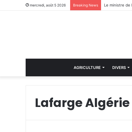
Le ministre de 
mercredi, août 5 2026
Breaking News
AGRICULTURE
DIVERS
Lafarge Algérie
i
n
D
r