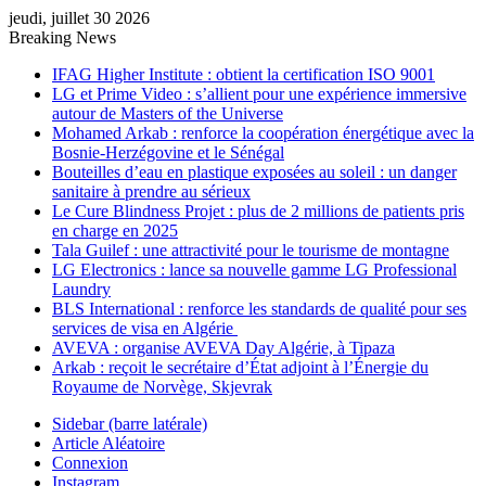
jeudi, juillet 30 2026
Breaking News
IFAG Higher Institute : obtient la certification ISO 9001
LG et Prime Video : s’allient pour une expérience immersive
autour de Masters of the Universe
Mohamed Arkab : renforce la coopération énergétique avec la
Bosnie-Herzégovine et le Sénégal
Bouteilles d’eau en plastique exposées au soleil : un danger
sanitaire à prendre au sérieux
Le Cure Blindness Projet : plus de 2 millions de patients pris
en charge en 2025
Tala Guilef : une attractivité pour le tourisme de montagne
LG Electronics : lance sa nouvelle gamme LG Professional
Laundry
BLS International : renforce les standards de qualité pour ses
services de visa en Algérie
AVEVA : organise AVEVA Day Algérie, à Tipaza
Arkab : reçoit le secrétaire d’État adjoint à l’Énergie du
Royaume de Norvège, Skjevrak
Sidebar (barre latérale)
Article Aléatoire
Connexion
Instagram