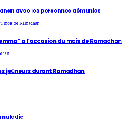
madhan avec les personnes démunies
n du mois de Ramadhan
hla Lemma” à l’occasion du mois de Ramadhan
adhan
 des jeûneurs durant Ramadhan
a maladie