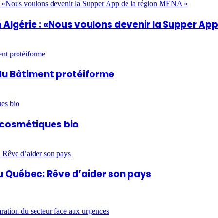
Algérie : «Nous voulons devenir la Supper App
du Bâtiment protéiforme
t cosmétiques bio
u Québec: Rêve d’aider son pays