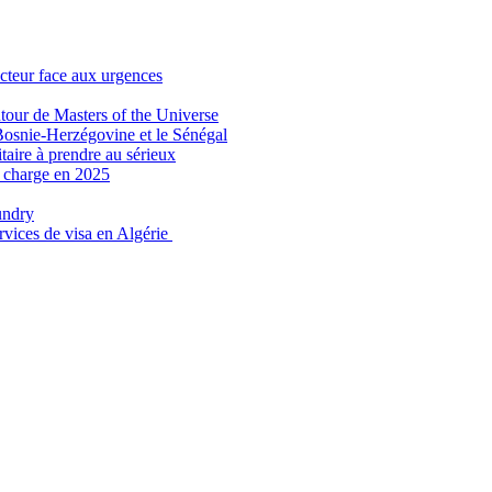
secteur face aux urgences
tour de Masters of the Universe
Bosnie-Herzégovine et le Sénégal
taire à prendre au sérieux
n charge en 2025
undry
ervices de visa en Algérie