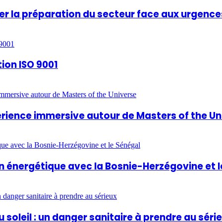
rcer la préparation du secteur face aux urgence
tion ISO 9001
périence immersive autour de Masters of the U
 énergétique avec la Bosnie-Herzégovine et l
 soleil : un danger sanitaire à prendre au séri