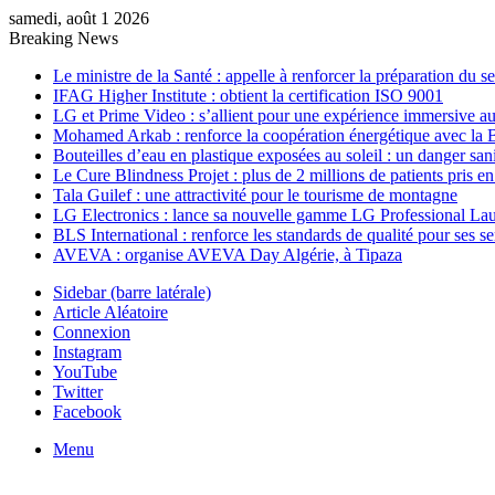
samedi, août 1 2026
Breaking News
Le ministre de la Santé : appelle à renforcer la préparation du 
IFAG Higher Institute : obtient la certification ISO 9001
LG et Prime Video : s’allient pour une expérience immersive au
Mohamed Arkab : renforce la coopération énergétique avec la 
Bouteilles d’eau en plastique exposées au soleil : un danger sani
Le Cure Blindness Projet : plus de 2 millions de patients pris e
Tala Guilef : une attractivité pour le tourisme de montagne
LG Electronics : lance sa nouvelle gamme LG Professional La
BLS International : renforce les standards de qualité pour ses s
AVEVA : organise AVEVA Day Algérie, à Tipaza
Sidebar (barre latérale)
Article Aléatoire
Connexion
Instagram
YouTube
Twitter
Facebook
Menu