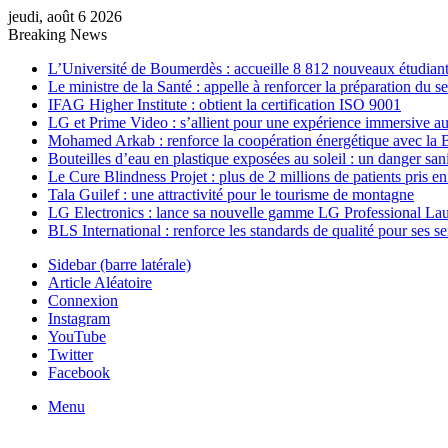
jeudi, août 6 2026
Breaking News
L’Université de Boumerdès : accueille 8 812 nouveaux étudiants
Le ministre de la Santé : appelle à renforcer la préparation du 
IFAG Higher Institute : obtient la certification ISO 9001
LG et Prime Video : s’allient pour une expérience immersive au
Mohamed Arkab : renforce la coopération énergétique avec la 
Bouteilles d’eau en plastique exposées au soleil : un danger sani
Le Cure Blindness Projet : plus de 2 millions de patients pris e
Tala Guilef : une attractivité pour le tourisme de montagne
LG Electronics : lance sa nouvelle gamme LG Professional La
BLS International : renforce les standards de qualité pour ses s
Sidebar (barre latérale)
Article Aléatoire
Connexion
Instagram
YouTube
Twitter
Facebook
Menu