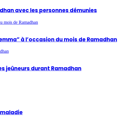
madhan avec les personnes démunies
n du mois de Ramadhan
hla Lemma” à l’occasion du mois de Ramadhan
adhan
 des jeûneurs durant Ramadhan
a maladie