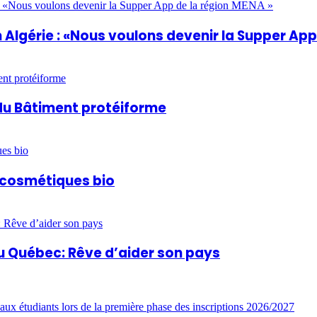
Algérie : «Nous voulons devenir la Supper App
du Bâtiment protéiforme
t cosmétiques bio
u Québec: Rêve d’aider son pays