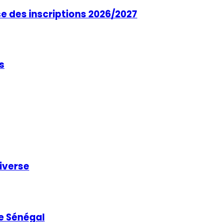
se des inscriptions 2026/2027
s
niverse
e Sénégal