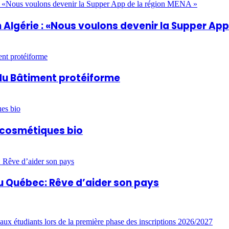
Algérie : «Nous voulons devenir la Supper App
du Bâtiment protéiforme
t cosmétiques bio
u Québec: Rêve d’aider son pays