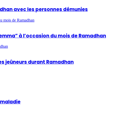
madhan avec les personnes démunies
n du mois de Ramadhan
hla Lemma” à l’occasion du mois de Ramadhan
adhan
 des jeûneurs durant Ramadhan
a maladie