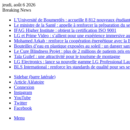
jeudi, août 6 2026
Breaking News
L’Université de Boumerdès : accueille 8 812 nouveaux étudiants
Le ministre de la Santé : appelle à renforcer la préparation du 
IFAG Higher Institute : obtient la certification ISO 9001
LG et Prime Video : s’allient pour une expérience immersive au
Mohamed Arkab : renforce la coopération énergétique avec la 
Bouteilles d’eau en plastique exposées au soleil : un danger sani
Le Cure Blindness Projet : plus de 2 millions de patients pris e
Tala Guilef : une attractivité pour le tourisme de montagne
LG Electronics : lance sa nouvelle gamme LG Professional La
BLS International : renforce les standards de qualité pour ses s
Sidebar (barre latérale)
Article Aléatoire
Connexion
Instagram
YouTube
Twitter
Facebook
Menu