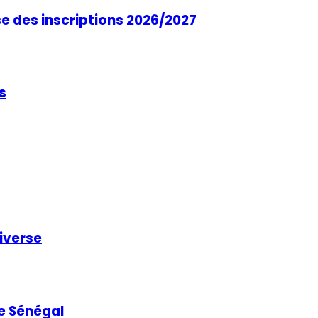
se des inscriptions 2026/2027
s
niverse
e Sénégal