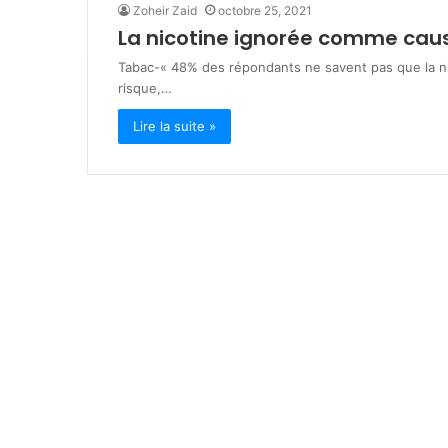
Zoheir Zaid
octobre 25, 2021
i
La nicotine ignorée comme caus
v
février 23, 2026
e
inDrive/Win Ne
Tabac-« 48% des répondants ne savent pas que la ni
/
pour rassasier
risque,…
W
durant Rama
i
Lire la suite »
n
N
e
l
k
a
:
e
n
g
a
g
é
s
p