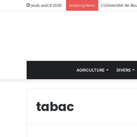
jeudi, août 6 2026
Breaking News
AGRICULTURE
DIVERS
tabac
i
n
D
r