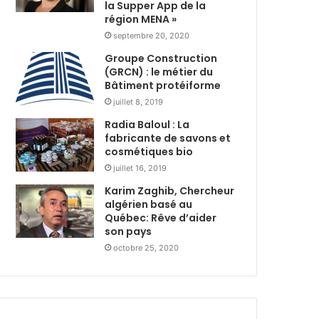
s
la Supper App de la
i
région MENA »
t
r
r
e
septembre 20, 2020
i
d
Groupe Construction
b
u
(GRCN) : le métier du
u
r
Bâtiment protéiforme
t
a
juillet 8, 2019
i
n
Radia Baloul : La
o
t
fabricante de savons et
n
R
cosmétiques bio
d
a
e
juillet 16, 2019
m
3
a
Karim Zaghib, Chercheur
6
d
algérien basé au
0
h
Québec: Rêve d’aider
0
a
son pays
c
n
octobre 25, 2020
o
a
l
v
i
e
s
c
a
l