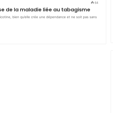
64
s
e de la maladie liée au tabagisme
t
mars 19, 2026
è
lka : engagés
Ministère de la Solidarité : plu
cotine, bien qu’elle crée une dépendance et ne soit pas sans
r
 des jeûneurs
de 200 milliards DA pour les
e
dhan
programmes de soutien socia
d
e
l
a
S
o
l
i
d
a
r
i
t
é
:
p