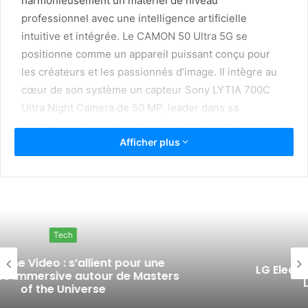
harmonieusement un matériel de niveau
professionnel avec une intelligence artificielle
intuitive et intégrée. Le CAMON 50 Ultra 5G se
positionne comme un appareil puissant conçu pour
les créateurs et les passionnés d’image. Il intègre au
cœur de son système un capteur Sony LYTIA 700C
Ultra Night Camera de 50 MP, leader dans sa
catégorie, conçu pour offrir une clarté exceptionnelle
Afficher plus
même dans les environnements à très faible
luminosité. Il est accompagné d’un téléobjectif 50 MP
avec zoom optique 3X (disponible sur les modèles
Ultra 5G et Pro) qui apporte la célèbre focale portrait
70 mm directement dans la main de l’utilisateur. Qu’il
s’agisse de capturer des portraits naturels et flatteurs
Tech
ou de saisir une action nette à distance grâce au AI
60X SuperZoom, ce système garantit une précision
LG Electronics : lance sa nouvelle gamme
LG Professional Laundry
digne d’un appareil professionnel.