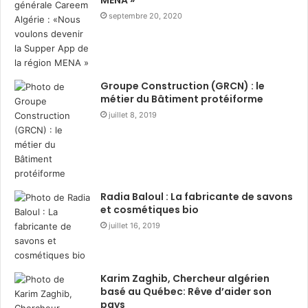
septembre 20, 2020
Frédérique Guichard, CEO de
DXOMARK
.
La série CAMON 50 :
Groupe Construction (GRCN) : le
métier du Bâtiment protéiforme
introduit ainsi la première
juillet 8, 2019
AI Art Gallery du secteur
Radia Baloul : La fabricante de savons
et cosmétiques bio
juillet 16, 2019
Karim Zaghib, Chercheur algérien
basé au Québec: Rêve d’aider son
pays