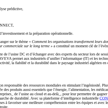
alyse prédictive,
,
 CONNECT,
d’investissement et la préparation opérationnelle.
hanger sur le thème «
Comment les organisations transforment leurs donn
eur commerciale sur le long terme »
a constitué un moment clé de l’évè
ite de l’usine DC et d’échanger avec des experts du secteur lors de sess
’AVEVA permet aux industriels d’unifier l’informatique (IT) et les tech
vité, la fiabilité et la durabilité dans le paysage industriel algérien en
on responsable des ressources mondiales en stimulant l’ingéniosité. Plus
des produits aussi essentiels que l’énergie, l’alimentation, les médicame
prises_ de l’usine au cloud et au-delà_, pour leur permettre de gagner en
marche de durabilité. Avec sa plateforme d’intelligence industrielle
CON
ses à favoriser une meilleure compréhension entre les équipes et avec le
roite.