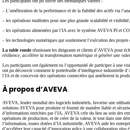
Les participants ont pu suivre des thématiques variées :
– L’amélioration de la performance et de la fiabilité des actifs via l’an
– les opérations multisites pour une plus grande scalabilité et visibilité
– les opérations alimentées par l’IA avec le système AVEVA PI et
– les technologies numériques qui soutiennent l’exécution des projets 
La table ronde
réunissant les dirigeants et clients d’AVEVA pour éc
résilience, accélérer la transformation numérique et générer une val
Les participants ont également eu l’opportunité de participer à une vis
ont pu découvrir comment le portefeuille d’intelligence industrielle d
l’IA et de concevoir des opérations connectées qui améliorent la producti
À propos d’AVEVA
AVEVA, leader mondial des logiciels industriels, favorise une utilisati
solutions AVEVA pour produire et fournir de manière fiable et sécurisée 
d’informations enrichies par l’IA, AVEVA crée du lien au sein des entre
opérations de production, et de créer de la valeur, le tout dans une dé
l’information, toutes dotées d’IA industrielle, AVEVA aide les entrepri
d’accélérer leur capacité d’innovation grâce à une collaboration plus ét