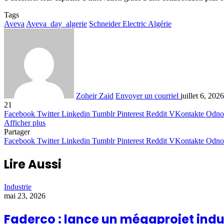
Tags
Aveva
Aveva_day_algerie
Schneider Electric Algérie
Zoheir Zaid
Envoyer un courriel
juillet 6, 2026
21
Facebook
Twitter
Linkedin
Tumblr
Pinterest
Reddit
VKontakte
Odnok
Afficher plus
Partager
Facebook
Twitter
Linkedin
Tumblr
Pinterest
Reddit
VKontakte
Odnok
Lire Aussi
Industrie
mai 23, 2026
Faderco : lance un mégaprojet indu