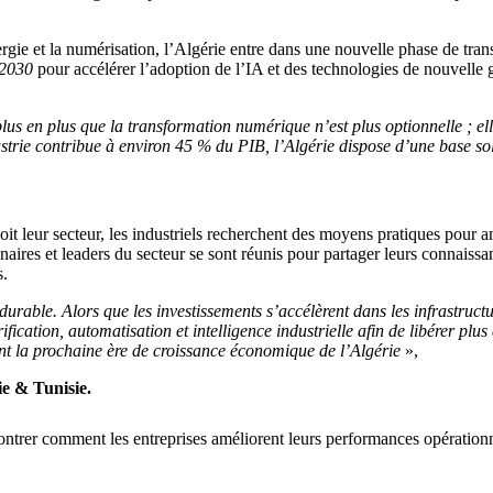
ergie et la numérisation, l’Algérie entre dans une nouvelle phase de trans
 2030
pour accélérer l’adoption de l’IA et des technologies de nouvelle gé
plus en plus que la transformation numérique n’est plus optionnelle ; el
trie contribue à environ 45 % du PIB, l’Algérie dispose d’une base sol
soit leur secteur, les industriels recherchent des moyens pratiques pour a
enaires et leaders du secteur se sont réunis pour partager leurs connai
s.
t durable. Alors que les investissements s’accélèrent dans les infrastruc
fication, automatisation et intelligence industrielle afin de libérer plus
ront la prochaine ère de croissance économique de l’Algérie
»,
ie & Tunisie.
trer comment les entreprises améliorent leurs performances opérationnel