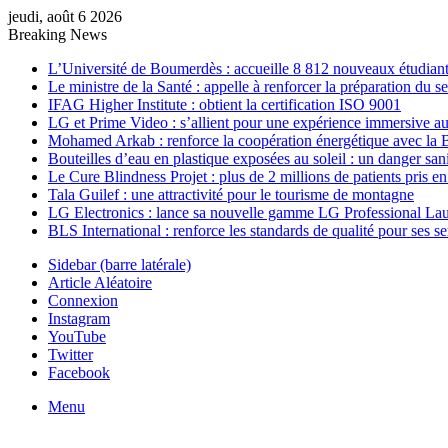
jeudi, août 6 2026
Breaking News
L’Université de Boumerdès : accueille 8 812 nouveaux étudiants
Le ministre de la Santé : appelle à renforcer la préparation du 
IFAG Higher Institute : obtient la certification ISO 9001
LG et Prime Video : s’allient pour une expérience immersive au
Mohamed Arkab : renforce la coopération énergétique avec la 
Bouteilles d’eau en plastique exposées au soleil : un danger sani
Le Cure Blindness Projet : plus de 2 millions de patients pris e
Tala Guilef : une attractivité pour le tourisme de montagne
LG Electronics : lance sa nouvelle gamme LG Professional La
BLS International : renforce les standards de qualité pour ses s
Sidebar (barre latérale)
Article Aléatoire
Connexion
Instagram
YouTube
Twitter
Facebook
Menu