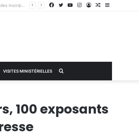
Facebook
Twitter
YouTube
Instagram
Connexion
Article
Sidebar
Aléatoire
(barre
latérale)
Rechercher
VISITES MINISTÉRIELLES
rs, 100 exposants
presse