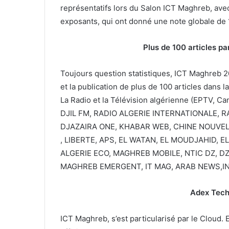
a
r
représentatifs lors du Salon ICT Maghreb, avec
m
a
exposants, qui ont donné une note globale de 
a
m
d
m
h
e
Plus de 100 articles pa
a
s
n
d
Toujours question statistiques, ICT Maghreb 20
e
et la publication de plus de 100 articles dans 
s
o
La Radio et la Télévision algérienne (EPTV, 
u
DJIL FM, RADIO ALGERIE INTERNATIONALE, 
t
DJAZAIRA ONE, KHABAR WEB, CHINE NOUVELL
i
, LIBERTE, APS, EL WATAN, EL MOUDJAHID, E
e
n
ALGERIE ECO, MAGHREB MOBILE, NTIC DZ, D
s
MAGHREB EMERGENT, IT MAG, ARAB NEWS,INDJA
o
c
Adex Techn
i
a
l
ICT Maghreb, s’est particularisé par le Cloud.