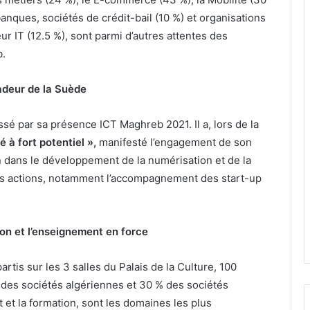
n
banques, sociétés de crédit-bail (10 %) et organisations
d
r IT (12.5 %), sont parmi d’autres attentes des
e
3
b.
6
0
deur de la Suède
0
c
sé par sa présence ICT Maghreb 2021. Il a, lors de la
o
l
 à fort potentiel »,
manifesté l’engagement de son
i
dans le développement de la numérisation et de la
s
rses actions, notamment l’accompagnement des start-up
a
l
i
m
ion et l’enseignement en force
e
n
rtis sur les 3 salles du Palais de la Culture, 100
t
a
 des sociétés algériennes et 30 % des sociétés
i
 et la formation, sont les domaines les plus