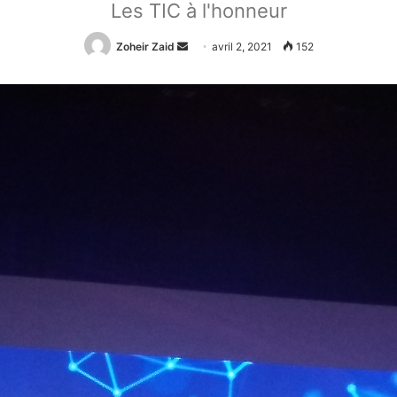
Les TIC à l'honneur
Zoheir Zaid
Envoyer
avril 2, 2021
152
un
courriel