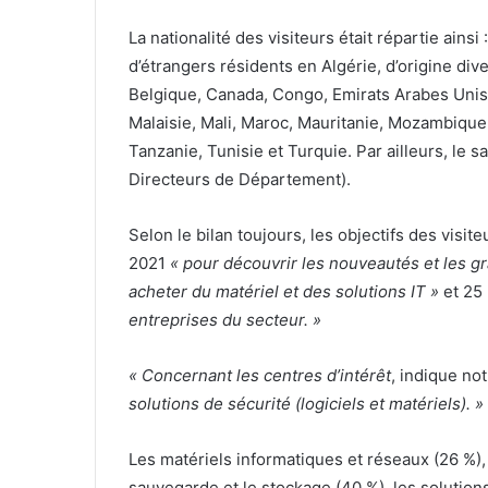
S
La nationalité des visiteurs était répartie ains
k
o
a
d’étrangers résidents en Algérie, d’origine div
l
i
Belgique, Canada, Congo, Emirats Arabes Unis, 
e
d
Malaisie, Mali, Maroc, Mauritanie, Mozambique
n
a
Tanzanie, Tunisie et Turquie. Par ailleurs, le s
g
r
Directeurs de Département).
a
i
g
t
é
é
Selon le bilan toujours, les objectifs des visi
s
:
2021
« pour découvrir les nouveautés et les g
p
p
acheter du matériel et des solutions IT »
et 25
o
l
u
u
entreprises du secteur. »
s
d
« Concernant les centres d’intérêt
, indique no
a
e
solutions de sécurité (logiciels et matériels). »
s
2
s
0
a
0
Les matériels informatiques et réseaux (26 %),
s
m
sauvegarde et le stockage (40 %), les solution