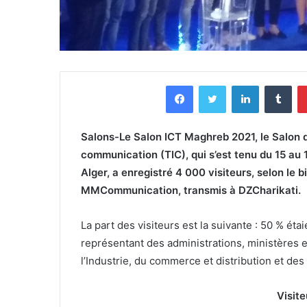
Facebook
Twitter
Linkedin
Tumblr
M
Salons-Le Salon ICT Maghreb 2021, le Salon de
n
i
communication (TIC), qui s’est tenu du 15 au 
D
n
Alger, a enregistré 4 000 visiteurs, selon le 
i
MMCommunication, transmis à DZCharikati.
s
v
t
février 23, 2026
mars 19, 2026
e
è
inDrive/Win Nelka : engagés
Ministère de la 
La part des visiteurs est la suivante : 50 % ét
r
pour rassasier des jeûneurs
de 200 milliar
représentant des administrations, ministères e
W
e
durant Ramadhan
programmes de
l’Industrie, du commerce et distribution et des 
d
n
e
N
l
Visit
e
a