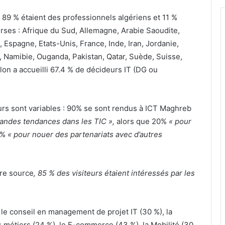
m
i : 89 % étaient des professionnels algériens et 11 %
a
erses : Afrique du Sud, Allemagne, Arabie Saoudite,
S
o
Espagne, Etats-Unis, France, Inde, Iran, Jordanie,
u
, Namibie, Ouganda, Pakistan, Qatar, Suède, Suisse,
a
alon a accueilli 67.4 % de décideurs IT (DG ou
k
r
i
:
teurs sont variables : 90% se sont rendus à ICT Maghreb
d
randes tendances dans les TIC »,
alors que 20%
« pour
i
 %
« pour nouer des partenariats avec d’autres
s
t
r
i
tre source
, 85 % des visiteurs étaient intéressés par les
b
u
t
i
 le conseil en management de projet IT (30 %), la
o
s métiers (24 %), le E-commerce (43 %), la Mobilité (30