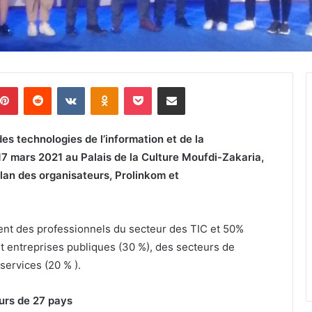
Pinterest
Reddit
VKontakte
Odnoklassniki
Pocket
Partager par email
F
s technologies de l’information et de la
o
17 mars 2021 au Palais de la Culture Moufdi-Zakaria,
n
bilan des organisateurs, Prolinkom et
d
a
mars 18, 2026
t
Fondation Salima Souakri :
i
Solidarité : plus
distribution de 3 600 colis
aient des professionnels du secteur des TIC et 50%
o
ds DA pour les
alimentaires durant
t entreprises publiques (30 %), des secteurs de
n
 soutien social
Ramadhan
services (20 % ).
S
a
l
eurs de 27 pays
i