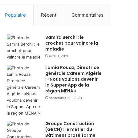
g
:
é
l
Populaire
Récent
Commentaires
r
a
i
n
e
c
Samira Berchi : le
:
e
crochet pour vaincre la
s
l
maladie
o
a
avril 9, 2020
l
1
i
1
Lamia Rouaz, Directrice
d
ᵉ
générale Careem Algérie
a
é
: «Nous voulons devenir
i
d
la Supper App de la
r
i
région MENA »
e
t
septembre 20, 2020
d
i
u
o
r
n
a
d
Groupe Construction
n
e
(GRCN) : le métier du
t
Bâtiment protéiforme
“