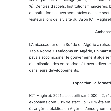
i
%), Centres d’appels, Institutions financières, 
e
l
et institutions gouvernementales dans le secteu
l
d
i
visiteurs lors de la visite du Salon ICT Maghre
e
a
s
r
Ambassa
d
e
s
û
L’Ambassadeur de la Suède en Algérie a rehaus
D
n
A
Table Ronde
« Télécoms en Algérie, un marché
e
p
pays à accompagner le gouvernement algérien 
u
o
digitalisation des entreprises à travers dive
u
dans leurs développements.
s
r
d
l
u
e
Exposition: la format
s
a
p
ICT Maghreb 2021 a accueilli sur 2.000 m2, répa
n
r
o
exposants dont 30% de start-up ; 70 % étaient
R
g
étrangères établies en Algérie. L’enseignement