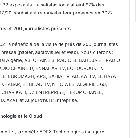
r
 32 exposants. La satisfaction a atteint 97% des
e
17/20, souhaitant renouveler leur présence en 2022.
s
d
u
rus et 200 journalistes présents
r
a
21 a bénéficié de la visite de prés de 200 journalistes
n
la presse (papier, audiovisuel et Web). Nous citerons :
t
R
Canal Algérie, A3, CHAINE 3, RADIO EL BAHDJA ET RADIO
a
RADIO CHAINE 1), ENNAHAR TV, ECHOUROUK TV,
m
E, EUROMAGH, APS, BAHIA TV, ADJAW TV, EL HAYAT,
a
L KHABAR, EL BILAD TV, NTIC WEB, ALGERIE 360,
d
h
Z CHARIKATI, DZ ENTREPRISE, TEKUP CHANEL,
a
ZAT et Aujourd’hui L’Entreprise.
n
ologie et le Cloud
 En effet, la société ADEX Technologie a inauguré