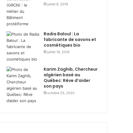
R
T
juillet 8, 2019
a
a
m
h
a
l
d
a
Radia Baloul : La
h
L
fabricante de savons et
a
e
cosmétiques bio
n
m
juillet 16, 2019
a
m
v
a
e
”
Karim Zaghib, Chercheur
c
à
algérien basé au
l
l
Québec: Rêve d’aider
e
’
son pays
s
o
octobre 25, 2020
p
c
e
c
r
a
s
s
o
i
n
o