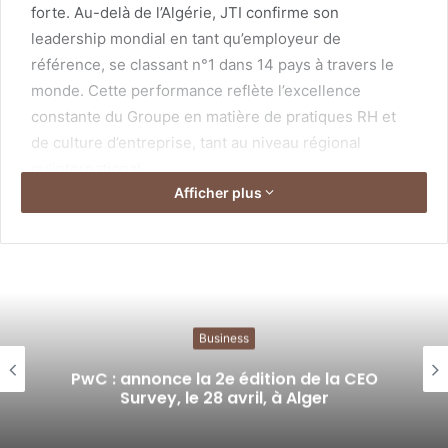
forte. Au-delà de l’Algérie, JTI confirme son
leadership mondial en tant qu’employeur de
référence, se classant n°1 dans 14 pays à travers le
monde. Cette performance reflète l’excellence
constante du Groupe en matière de pratiques RH et
de culture d’entreprise, tant au niveau régional
qu’international.
Afficher plus
JTI : certifié Top Employer
pour son éthique et
intégrité
Business
« Le renouvellement de notre
certification Top Employer reflète les
PwC : annonce la 2e édition de la CEO
Survey, le 28 avril, à Alger
progrès constants que nous avons
accomplis. Nous sommes fiers de nos