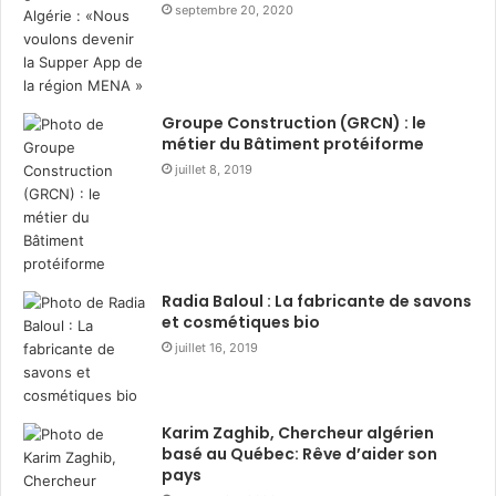
En 2026, JTI Algérie continue d’offrir un
septembre 20, 2020
environnement de travail alliant performance, bien-
être et épanouissement personnel. L’entreprise
déploie des initiatives concrètes en faveur :
Groupe Construction (GRCN) : le
métier du Bâtiment protéiforme
de la santé mentale et physique,
juillet 8, 2019
du développement personnel,
de l’équilibre entre vie professionnelle et vie
privée.
Séminaires bien-être, accompagnement à la gestion
Radia Baloul : La fabricante de savons
et cosmétiques bio
du stress, activités sportives, événements de
juillet 16, 2019
célébration
et
politiques de flexibilité
illustrent
l’attention que JTI porte à l’humain, au cœur de sa
réussite collective.
Karim Zaghib, Chercheur algérien
basé au Québec: Rêve d’aider son
JTI : première à proposer 20
pays