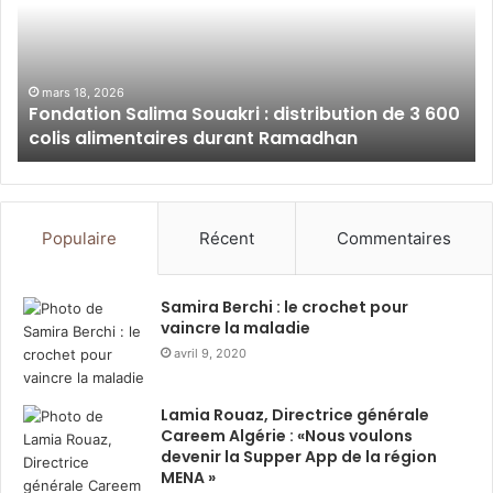
approche « people-first » au bénéfice de ses 46 000
distribution
:
de
so
collaborateurs dans le monde. La certification Top
3
du
Employer est décernée par le Top Employers Institute
600
Ra
mars 18, 2026
à l’issue d’une évaluation rigoureuse couvrant six
Fondation Salima Souakri : distribution de 3 600
colis
av
colis alimentaires durant Ramadhan
domaines clés des ressources humaines : l
alimentaires
le
durant
pe
Ramadhan
dé
l’environnement de travail,
l’attraction et la gestion des talents,
Populaire
Récent
Commentaires
la formation et le développement,
le bien-être des collaborateurs,
Samira Berchi : le crochet pour
vaincre la maladie
la diversité,
avril 9, 2020
l’inclusion.
JTI Algérie : engagée en faveur
Lamia Rouaz, Directrice générale
Careem Algérie : «Nous voulons
de l’équi
devenir la Supper App de la région
MENA »