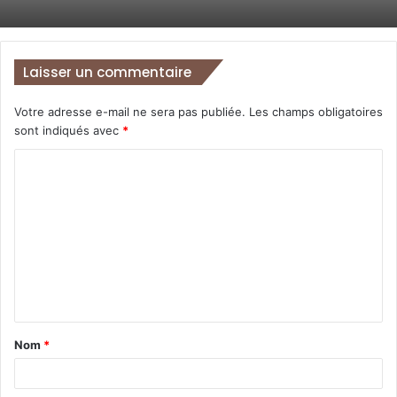
réalisations et de nos solides
performances en matière de pratiques
RH, de digitalisation des processus,
Laisser un commentaire
d’environnement de travail, de marque
employeur, de formation, ainsi que
Votre adresse e-mail ne sera pas publiée.
Les champs obligatoires
d’éthique et d’intégrité. Notre
sont indiqués avec
*
engagement demeure inchangé :
continuer à nous améliorer afin que
chaque collaborateur bénéficie des
mêmes standards d’excellence »,
Riccardo Donatelli, Country Manager
– JTI Algérie.
Pour la douzième année consécutive,
JTI a été
reconnue Global Top Employer 2026
, illustrant ses
Nom
*
progrès continus et son excellence en matière de
gestion des talents à l’échelle mondiale. Cette année,