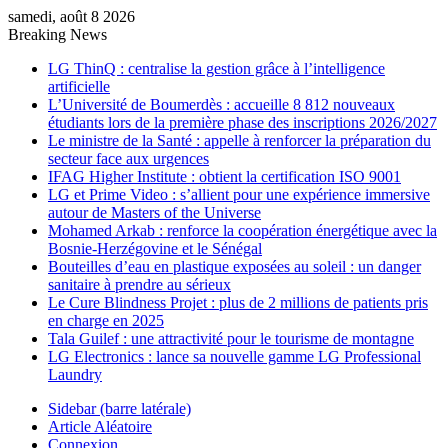
samedi, août 8 2026
Breaking News
LG ThinQ : centralise la gestion grâce à l’intelligence
artificielle
L’Université de Boumerdès : accueille 8 812 nouveaux
étudiants lors de la première phase des inscriptions 2026/2027
Le ministre de la Santé : appelle à renforcer la préparation du
secteur face aux urgences
IFAG Higher Institute : obtient la certification ISO 9001
LG et Prime Video : s’allient pour une expérience immersive
autour de Masters of the Universe
Mohamed Arkab : renforce la coopération énergétique avec la
Bosnie-Herzégovine et le Sénégal
Bouteilles d’eau en plastique exposées au soleil : un danger
sanitaire à prendre au sérieux
Le Cure Blindness Projet : plus de 2 millions de patients pris
en charge en 2025
Tala Guilef : une attractivité pour le tourisme de montagne
LG Electronics : lance sa nouvelle gamme LG Professional
Laundry
Sidebar (barre latérale)
Article Aléatoire
Connexion