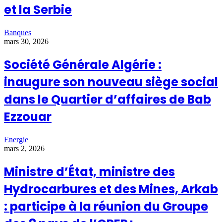
à
l’exploitation et à la valorisation des minerais
et la Serbie
stratégiques et critiques
aux niveaux national et
continental.
Banques
Enfin, le Dr. Ould Tah a renouvelé la fierté de son
mars 30, 2026
institution face au soutien fort que l’Algérie apporte à la
Banque africaine de développement, affirmant son
Société Générale Algérie :
engagement à
approfondir le partenariat bilatéral
et
à
accompagner toutes les initiatives
visant à renforcer :
inaugure son nouveau siège social
l’intégration économique,
dans le Quartier d’affaires de Bab
le développement partagé en Afrique.
Ezzouar
Energie
mars 2, 2026
Ministre d’État, ministre des
Hydrocarbures et des Mines, Arkab
: participe à la réunion du Groupe