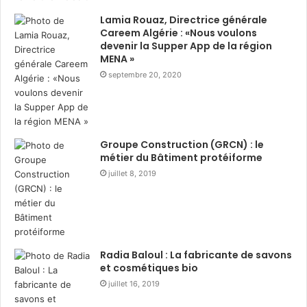
Lamia Rouaz, Directrice générale
Pour la saison estivale 2025, de nombreuses équipes
Careem Algérie : «Nous voulons
ont fait confiance à l’expertise de
la chaîne El Mouradi
devenir la Supper App de la région
pour organiser leur stage de préparation d’avant-
MENA »
saison dans ses centres :
septembre 20, 2020
À El Mouradi Hammam
Bourguiba :
Groupe Construction (GRCN) : le
métier du Bâtiment protéiforme
1-Équipe nationale tunisienne U17 : du 31mai au 02
juillet 8, 2019
juin 2025;
2-Équipe nationale féminine sénior tunisienne : du 09
au 16 Juin 2025;
Radia Baloul : La fabricante de savons
3-Étoile Sportive du Sahel : du 7 au 18 juillet 2025;
et cosmétiques bio
juillet 16, 2019
4-Équipe nationale tunisienne (génération 2009) : du