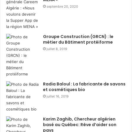
i
a
septembre 20, 2020
s
i
t
r
r
e
i
d
b
u
Groupe Construction (GRCN) : le
u
r
métier du Bâtiment protéiforme
t
a
juillet 8, 2019
i
n
o
t
n
R
d
a
e
m
3
a
Radia Baloul : La fabricante de savons
6
d
et cosmétiques bio
0
h
juillet 16, 2019
0
a
c
n
o
a
Karim Zaghib, Chercheur algérien
l
v
basé au Québec: Rêve d’aider son
i
e
pays
s
c