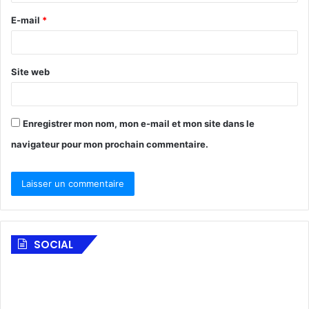
E-mail
*
Site web
Enregistrer mon nom, mon e-mail et mon site dans le
navigateur pour mon prochain commentaire.
SOCIAL
F
A
o
l
n
S