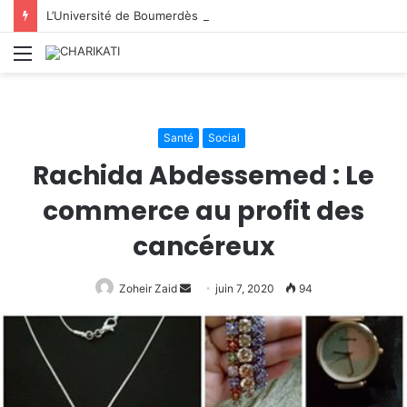
L’Université de Boumerdès : accueille 8 812 nouveaux étudiants lors de la première phase des inscriptions 2026/2027
Menu
Santé
Social
Rachida Abdessemed : Le
commerce au profit des
cancéreux
Zoheir Zaid
Envoyer
juin 7, 2020
94
un
courriel