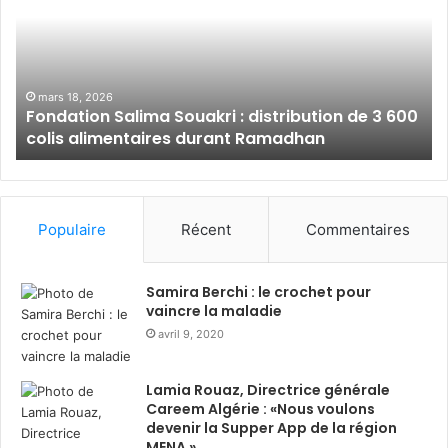
d
a
a
l
t
a
i
m
o
B
mars 18, 2026
Fondation Salima Souakri : distribution de 3 600
n
a
colis alimentaires durant Ramadhan
S
n
a
k
l
A
i
l
m
g
Populaire
Récent
Commentaires
a
é
S
r
o
i
Samira Berchi : le crochet pour
u
e
vaincre la maladie
a
:
avril 9, 2020
k
s
r
o
Lamia Rouaz, Directrice générale
i
l
Careem Algérie : «Nous voulons
:
i
devenir la Supper App de la région
d
d
MENA »