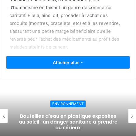
d’humanisme en faisant un genre de commerce
caritatif. Elle a, ainsi dit, procéder à l’achat des
produits (montres, bracelets, etc) et à les revendre,
s’assurant une petite marge bénéficiaire qu’elle
reverse pour l’achat des médicaments au profit des
malades atteints de cancer.
« L’idée m’est venue lorsque, j’ai pris connaissance sur
Afficher plus
les réseaux sociaux, de la situation tragique que
vivent les cancéreux dans les établissements
hospitaliers. Manque de médicaments et cherté des
consultations, sont parmi les difficultés que subit
cette catégorie sociale. »
ENVIRONNEMENT
Bouteilles d’eau en plastique exposées
A indiqué Rachida Abdessmed, lors d’un échange par
au soleil : un danger sanitaire à prendre
Messenger.
au sérieux