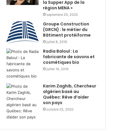
s
la Supper App de la
i
région MENA »
t
r
r
e
septembre 20, 2020
i
d
Groupe Construction
b
u
(GRCN) : le métier du
u
r
Bâtiment protéiforme
t
a
juillet 8, 2019
i
n
Radia Baloul : La
o
t
fabricante de savons et
n
R
cosmétiques bio
d
a
e
juillet 16, 2019
m
3
a
6
d
Karim Zaghib, Chercheur
0
h
algérien basé au
0
a
Québec: Rêve d’aider
c
n
son pays
o
a
octobre 25, 2020
l
v
i
e
s
c
a
l