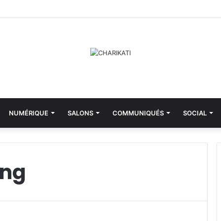
NUMÉRIQUE
SALONS
COMMUNIQUÉS
SOCIAL
ing
M
i
n
i