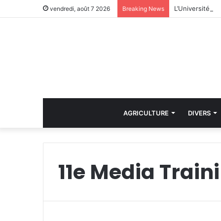
vendredi, août 7 2026
Breaking News
AGRICULTURE
DIVERS
11e Media Train
i
n
D
r