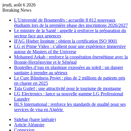
jeudi, août 6 2026
Breaking News
L’Université de Boumerdès : accueille 8 812 nouveaux
étudiants lors de la première phase des inscriptions 2026/2027
Le ministre de la Santé : appelle à renforcer la préparation du
secteur face aux urgences
IFAG Higher Institute : obtient la certification ISO 9001
LG et Prime Video : s’allient pour une expérience immersive
autour de Masters of the Universe
Mohamed Arkab : renforce la coopération énergétique avec la
Bosnie-Herzégovine et le Sénégal
Bouteilles d’eau en plastique exposées au soleil : un danger
sanitaire à prendre au sérieux
Le Cure Blindness Projet : plus de 2 millions de patients pris
en charge en 2025
Tala Guilef : une attractivité pour le tourisme de montagne
LG Electronics : lance sa nouvelle gamme LG Professional
Laundry
BLS International : renforce les standards de qualité pour ses
services de visa en Algérie
Sidebar (barre latérale)
Article Aléatoire
Connexion