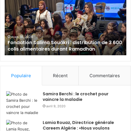
n
S
d
a
a
l
t
a
i
m
o
B
mars 18, 2026
Fondation Salima Souakri : distribution de 3 600
n
a
colis alimentaires durant Ramadhan
S
n
a
k
l
A
i
l
m
g
Populaire
Récent
Commentaires
a
é
S
r
o
i
Samira Berchi : le crochet pour
u
e
vaincre la maladie
a
:
avril 9, 2020
k
s
r
o
Lamia Rouaz, Directrice générale
i
l
Careem Algérie : «Nous voulons
:
i