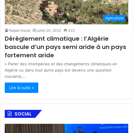
Agriculture
Rabah Karali
juillet 20, 2022
332
Dérèglement climatique : l’Algérie
bascule d’un pays semi aride à un pays
fortement aride
« Parler des intempéries et des changements climatiques en
Algérie ou dans tout autre pays est devenu une question
courante,…
Lire la suite »
SOCIAL
F
A
o
l