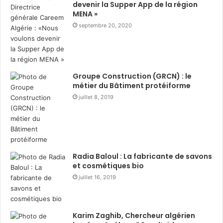
devenir la Supper App de la région
d
d
MENA »
i
a
septembre 20, 2020
s
i
t
r
r
e
i
d
b
u
Groupe Construction (GRCN) : le
u
r
métier du Bâtiment protéiforme
t
a
juillet 8, 2019
i
n
o
t
n
R
d
a
e
m
3
a
Radia Baloul : La fabricante de savons
6
d
et cosmétiques bio
0
h
juillet 16, 2019
0
a
c
n
o
a
Karim Zaghib, Chercheur algérien
l
v