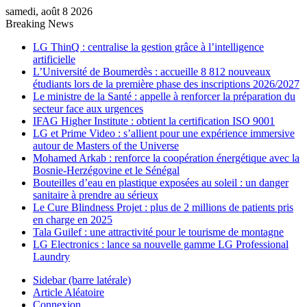
samedi, août 8 2026
Breaking News
LG ThinQ : centralise la gestion grâce à l’intelligence
artificielle
L’Université de Boumerdès : accueille 8 812 nouveaux
étudiants lors de la première phase des inscriptions 2026/2027
Le ministre de la Santé : appelle à renforcer la préparation du
secteur face aux urgences
IFAG Higher Institute : obtient la certification ISO 9001
LG et Prime Video : s’allient pour une expérience immersive
autour de Masters of the Universe
Mohamed Arkab : renforce la coopération énergétique avec la
Bosnie-Herzégovine et le Sénégal
Bouteilles d’eau en plastique exposées au soleil : un danger
sanitaire à prendre au sérieux
Le Cure Blindness Projet : plus de 2 millions de patients pris
en charge en 2025
Tala Guilef : une attractivité pour le tourisme de montagne
LG Electronics : lance sa nouvelle gamme LG Professional
Laundry
Sidebar (barre latérale)
Article Aléatoire
Connexion