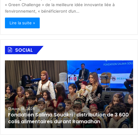
« Green Challenge » de la meilleure idée innovante liée à
l’environnement, « bénéficieront d’un…
Lire la suite »
SOCIAL
F
A
o
l
n
S
d
a
a
l
t
a
i
m
o
B
mars 18, 2026
Fondation Salima Souakri : distribution de 3 600
n
a
colis alimentaires durant Ramadhan
S
n
a
k
l
A