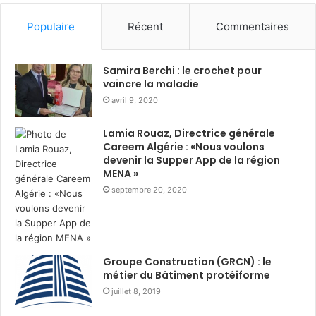
i
l
m
g
Populaire
Récent
Commentaires
a
é
S
r
o
i
Samira Berchi : le crochet pour
u
e
vaincre la maladie
a
:
avril 9, 2020
k
s
r
o
Lamia Rouaz, Directrice générale
i
l
Careem Algérie : «Nous voulons
:
i
devenir la Supper App de la région
d
d
MENA »
i
a
septembre 20, 2020
s
i
t
r
r
e
i
d
b
u
Groupe Construction (GRCN) : le
u
métier du Bâtiment protéiforme
r
t
a
juillet 8, 2019
i
n