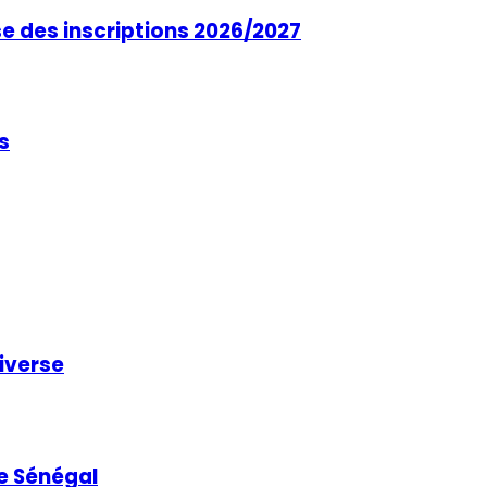
se des inscriptions 2026/2027
s
niverse
e Sénégal