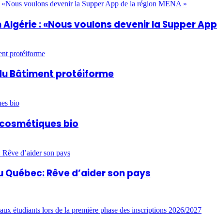
Algérie : «Nous voulons devenir la Supper App
du Bâtiment protéiforme
t cosmétiques bio
u Québec: Rêve d’aider son pays