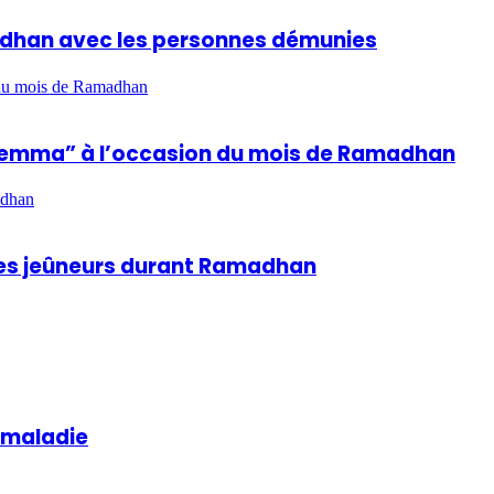
madhan avec les personnes démunies
n du mois de Ramadhan
hla Lemma” à l’occasion du mois de Ramadhan
adhan
 des jeûneurs durant Ramadhan
a maladie