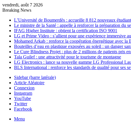
vendredi, août 7 2026
Breaking News
L’Université de Boumerdès : accueille 8 812 nouveaux étudiants
Le ministre de la Santé : appelle à renforcer la préparation du 
IFAG Higher Institute : obtient la certification ISO 9001
LG et Prime Video : s’allient pour une expérience immersive au
Mohamed Arkab : renforce la coopération énergétique avec la 
Bouteilles d’eau en plastique exposées au soleil : un danger sani
Le Cure Blindness Projet : plus de 2 millions de patients pris e
Tala Guilef : une attractivité pour le tourisme de montagne
LG Electronics : lance sa nouvelle gamme LG Professional La
BLS International : renforce les standards de qualité pour ses s
Sidebar (barre latérale)
Article Aléatoire
Connexion
Instagram
YouTube
Twitter
Facebook
Menu