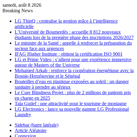
samedi, août 8 2026
Breaking News
LG ThinQ : centralise la gestion grâce à l’intelligence
artificielle
L’Université de Boumerdès : accueille 8 812 nouveaux
étudiants lors de la première phase des inscriptions 2026/2027
Le ministre de la Santé : appelle à renforcer la préparation du
secteur face aux urgences
IFAG Higher Institute : obtient la certification ISO 9001
LG et Prime Video : s’allient pour une expérience immersive
autour de Masters of the Universe
Mohamed Arkab : renforce la coopération énergétique avec la
Bosnie-Herzégovine et le Sénégal
Bouteilles d’eau en plastique exposées au soleil : un danger
sanitaire à prendre au sérieux
Le Cure Blindness Projet : plus de 2 millions de patients pris
en charge en 2025
Tala Guilef : une attractivité pour le tourisme de montagne
LG Electronics : lance sa nouvelle gamme LG Professional
Laundry
Sidebar (barre latérale)
Article Aléatoire
Connexion