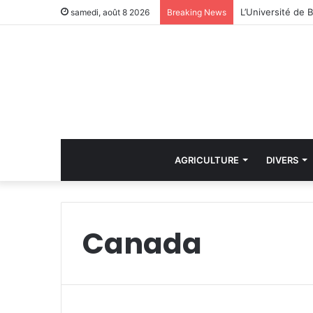
samedi, août 8 2026
Breaking News
AGRICULTURE
DIVERS
Canada
i
M
n
i
D
n
r
i