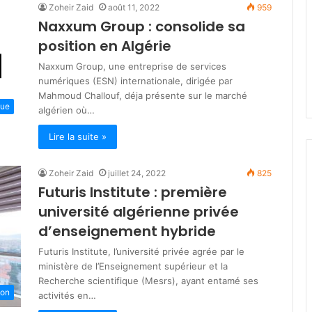
Zoheir Zaid
août 11, 2022
959
a
mars 18, 2026
Naxxum Group : consolide sa
t
Fondation Salima Souakri 
i
position en Algérie
 la Solidarité : plus
distribution de 3 600 colis
o
iards DA pour les
alimentaires durant
Naxxum Group, une entreprise de services
n
 de soutien social
Ramadhan
numériques (ESN) internationale, dirigée par
S
Mahmoud Challouf, déja présente sur le marché
a
que
algérien où…
l
i
Lire la suite »
m
a
S
Zoheir Zaid
juillet 24, 2022
825
o
Futuris Institute : première
u
université algérienne privée
a
d’enseignement hybride
k
r
Futuris Institute, l’université privée agrée par le
i
ministère de l’Enseignement supérieur et la
:
Recherche scientifique (Mesrs), ayant entamé ses
d
ion
activités en…
i