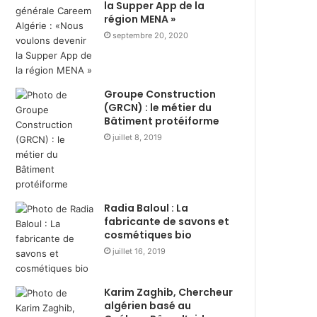
i
la Supper App de la
d
région MENA »
r
i
e
t
septembre 20, 2020
d
i
u
o
r
n
Groupe Construction
a
d
(GRCN) : le métier du
n
e
Bâtiment protéiforme
t
“
R
juillet 8, 2019
T
a
a
m
h
a
l
d
a
Radia Baloul : La
h
L
fabricante de savons et
a
e
cosmétiques bio
n
m
juillet 16, 2019
a
m
v
a
e
”
Karim Zaghib, Chercheur
c
à
algérien basé au
l
l