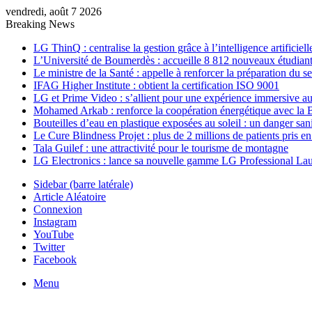
vendredi, août 7 2026
Breaking News
LG ThinQ : centralise la gestion grâce à l’intelligence artificiell
L’Université de Boumerdès : accueille 8 812 nouveaux étudiants
Le ministre de la Santé : appelle à renforcer la préparation du 
IFAG Higher Institute : obtient la certification ISO 9001
LG et Prime Video : s’allient pour une expérience immersive au
Mohamed Arkab : renforce la coopération énergétique avec la 
Bouteilles d’eau en plastique exposées au soleil : un danger sani
Le Cure Blindness Projet : plus de 2 millions de patients pris e
Tala Guilef : une attractivité pour le tourisme de montagne
LG Electronics : lance sa nouvelle gamme LG Professional La
Sidebar (barre latérale)
Article Aléatoire
Connexion
Instagram
YouTube
Twitter
Facebook
Menu