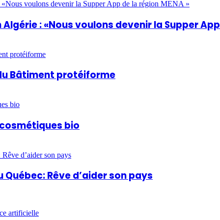
Algérie : «Nous voulons devenir la Supper App
du Bâtiment protéiforme
t cosmétiques bio
u Québec: Rêve d’aider son pays