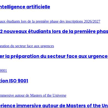
ntelligence artificielle
812 nouveaux étudiants lors de la première pha
rcer la préparation du secteur face aux urgence
tion ISO 9001
périence immersive autour de Masters of the U