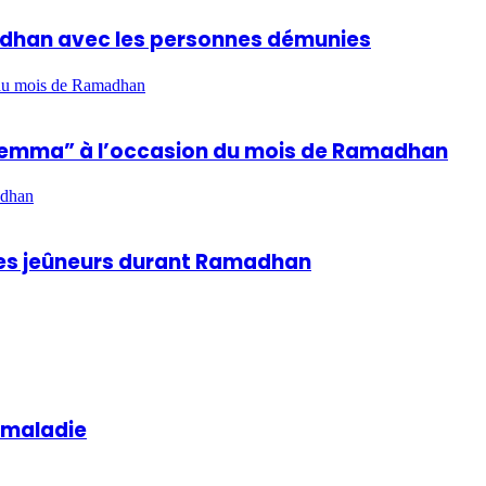
madhan avec les personnes démunies
n du mois de Ramadhan
hla Lemma” à l’occasion du mois de Ramadhan
adhan
 des jeûneurs durant Ramadhan
a maladie