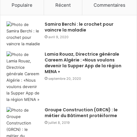
S
Populaire
Récent
Commentaires
o
l
i
Samira Berchi : le crochet pour
d
vaincre la maladie
a
avril 9, 2020
r
i
Lamia Rouaz, Directrice générale
t
Careem Algérie : «Nous voulons
é
devenir la Supper App de la région
:
MENA »
p
septembre 20, 2020
l
u
s
d
e
Groupe Construction (GRCN) : le
2
métier du Bâtiment protéiforme
0
juillet 8, 2019
0
m