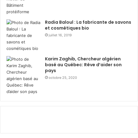
i
l
l
i
Radia Baloul : La fabricante de savons
a
et cosmétiques bio
r
juillet 16, 2019
d
s
D
Karim Zaghib, Chercheur algérien
A
basé au Québec: Rêve d’aider son
p
pays
o
octobre 25, 2020
u
r
l
e
s
p
r
o
g
r