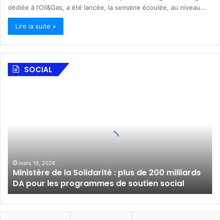
dédiée à l’Oil&Gas, a été lancée, la semaine écoulée, au niveau…
Lire la suite »
SOCIAL
M
i
n
i
s
t
è
r
mars 19, 2026
Ministère de la Solidarité : plus de 200 milliards
e
DA pour les programmes de soutien social
d
e
l
a