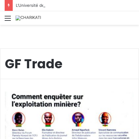
L’Université de Boumerdès : accueille 8 812 nouveaux étudiants lors de la première phase des inscriptions 2026/2027
Menu
GF Trade