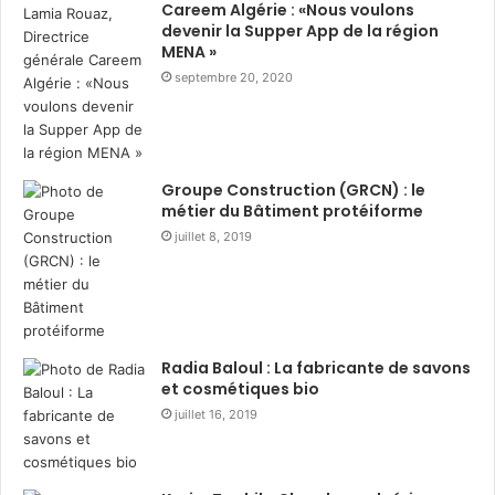
Careem Algérie : «Nous voulons
:
i
devenir la Supper App de la région
d
d
MENA »
i
a
septembre 20, 2020
s
i
t
r
r
e
i
d
b
u
Groupe Construction (GRCN) : le
u
métier du Bâtiment protéiforme
r
t
a
juillet 8, 2019
i
n
o
t
n
R
d
a
e
m
Radia Baloul : La fabricante de savons
3
a
et cosmétiques bio
6
d
juillet 16, 2019
0
h
0
a
c
n
o
a