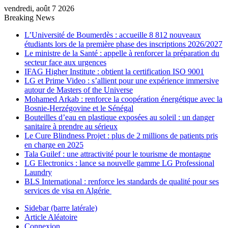
vendredi, août 7 2026
Breaking News
L’Université de Boumerdès : accueille 8 812 nouveaux
étudiants lors de la première phase des inscriptions 2026/2027
Le ministre de la Santé : appelle à renforcer la préparation du
secteur face aux urgences
IFAG Higher Institute : obtient la certification ISO 9001
LG et Prime Video : s’allient pour une expérience immersive
autour de Masters of the Universe
Mohamed Arkab : renforce la coopération énergétique avec la
Bosnie-Herzégovine et le Sénégal
Bouteilles d’eau en plastique exposées au soleil : un danger
sanitaire à prendre au sérieux
Le Cure Blindness Projet : plus de 2 millions de patients pris
en charge en 2025
Tala Guilef : une attractivité pour le tourisme de montagne
LG Electronics : lance sa nouvelle gamme LG Professional
Laundry
BLS International : renforce les standards de qualité pour ses
services de visa en Algérie
Sidebar (barre latérale)
Article Aléatoire
Connexion