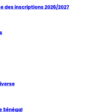
se des inscriptions 2026/2027
s
niverse
e Sénégal