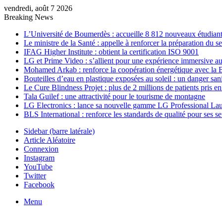
vendredi, août 7 2026
Breaking News
L’Université de Boumerdès : accueille 8 812 nouveaux étudiants
Le ministre de la Santé : appelle à renforcer la préparation du 
IFAG Higher Institute : obtient la certification ISO 9001
LG et Prime Video : s’allient pour une expérience immersive au
Mohamed Arkab : renforce la coopération énergétique avec la 
Bouteilles d’eau en plastique exposées au soleil : un danger sani
Le Cure Blindness Projet : plus de 2 millions de patients pris e
Tala Guilef : une attractivité pour le tourisme de montagne
LG Electronics : lance sa nouvelle gamme LG Professional La
BLS International : renforce les standards de qualité pour ses s
Sidebar (barre latérale)
Article Aléatoire
Connexion
Instagram
YouTube
Twitter
Facebook
Menu