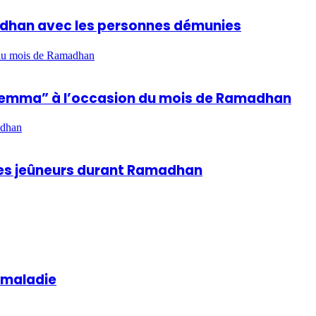
madhan avec les personnes démunies
n du mois de Ramadhan
hla Lemma” à l’occasion du mois de Ramadhan
adhan
 des jeûneurs durant Ramadhan
a maladie