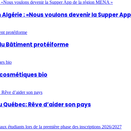
Algérie : «Nous voulons devenir la Supper App
du Bâtiment protéiforme
t cosmétiques bio
u Québec: Rêve d’aider son pays