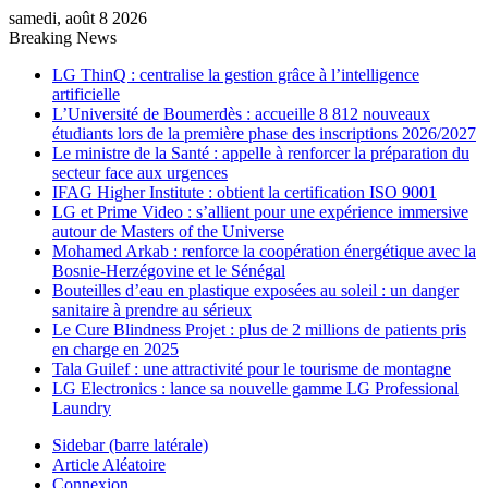
samedi, août 8 2026
Breaking News
LG ThinQ : centralise la gestion grâce à l’intelligence
artificielle
L’Université de Boumerdès : accueille 8 812 nouveaux
étudiants lors de la première phase des inscriptions 2026/2027
Le ministre de la Santé : appelle à renforcer la préparation du
secteur face aux urgences
IFAG Higher Institute : obtient la certification ISO 9001
LG et Prime Video : s’allient pour une expérience immersive
autour de Masters of the Universe
Mohamed Arkab : renforce la coopération énergétique avec la
Bosnie-Herzégovine et le Sénégal
Bouteilles d’eau en plastique exposées au soleil : un danger
sanitaire à prendre au sérieux
Le Cure Blindness Projet : plus de 2 millions de patients pris
en charge en 2025
Tala Guilef : une attractivité pour le tourisme de montagne
LG Electronics : lance sa nouvelle gamme LG Professional
Laundry
Sidebar (barre latérale)
Article Aléatoire
Connexion