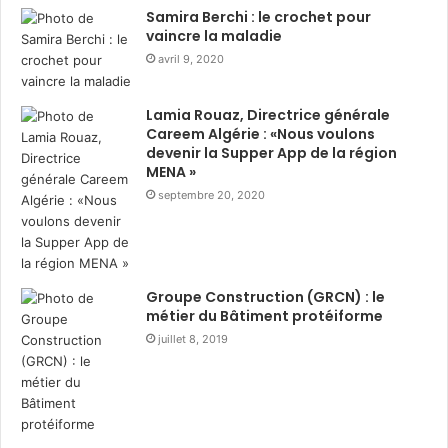
o
i
Samira Berchi : le crochet pour
u
e
vaincre la maladie
a
:
avril 9, 2020
k
s
r
o
Lamia Rouaz, Directrice générale
i
l
Careem Algérie : «Nous voulons
:
i
devenir la Supper App de la région
d
d
MENA »
i
a
septembre 20, 2020
s
i
t
r
r
e
i
d
b
u
Groupe Construction (GRCN) : le
u
r
métier du Bâtiment protéiforme
t
a
juillet 8, 2019
i
n
o
t
n
R
d
a
e
m