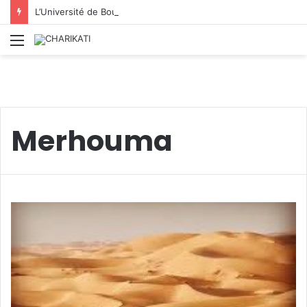
L’Université de Boumerdès : accueille 8 812 nouveaux étudiants lors de la première phase des inscriptions 2026/2027
Menu
Merhouma