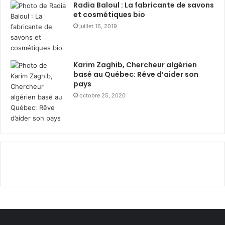
3
a
Radia Baloul : La fabricante de savons
6
d
et cosmétiques bio
0
h
juillet 16, 2019
0
a
c
n
o
a
Karim Zaghib, Chercheur algérien
l
v
basé au Québec: Rêve d’aider son
i
e
pays
s
c
octobre 25, 2020
a
l
l
e
i
s
m
p
e
e
n
r
t
s
a
o
i
n
r
n
e
e
s
s
d
d