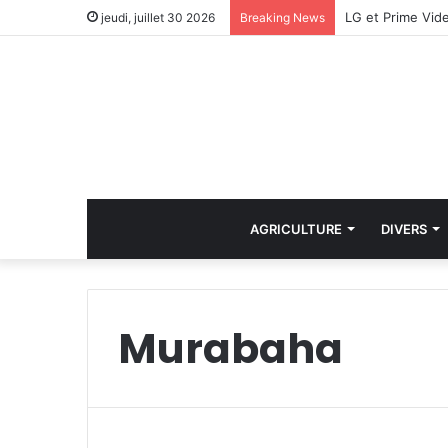
LG et Prime Vide
jeudi, juillet 30 2026
Breaking News
AGRICULTURE
DIVERS
Murabaha
i
n
D
r