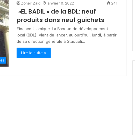
Zoheir Zaid
janvier 10, 2022
241
s
»EL BADIL » de la BDL: neuf
t
mars 19, 2026
è
produits dans neuf guichets
lka : engagés
Ministère de la Solidarité : plu
r
 des jeûneurs
de 200 milliards DA pour les
Finance Islamique-La Banque de développement
e
dhan
programmes de soutien socia
local (BDL), vient de lancer, aujourd’hui, lundi, à partir
d
de sa direction générale à Staouéli…
e
l
Lire la suite »
a
es
S
o
l
i
d
a
r
i
t
é
:
p