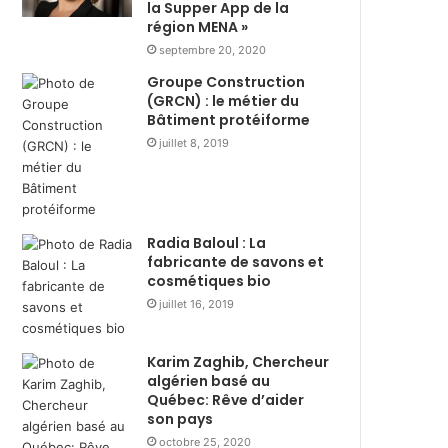
s
la Supper App de la
i
région MENA »
t
r
r
e
septembre 20, 2020
i
d
Groupe Construction
b
u
(GRCN) : le métier du
u
r
Bâtiment protéiforme
t
a
juillet 8, 2019
i
n
o
t
n
R
d
a
e
m
Radia Baloul : La
3
a
fabricante de savons et
6
cosmétiques bio
d
0
h
juillet 16, 2019
0
a
c
n
Karim Zaghib, Chercheur
o
a
algérien basé au
l
v
Québec: Rêve d’aider
i
e
son pays
s
c
octobre 25, 2020
a
l