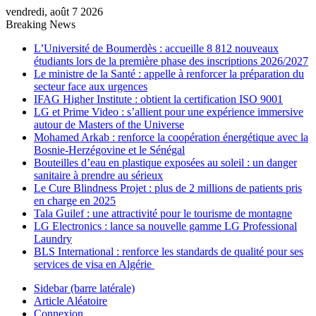
vendredi, août 7 2026
Breaking News
L’Université de Boumerdès : accueille 8 812 nouveaux
étudiants lors de la première phase des inscriptions 2026/2027
Le ministre de la Santé : appelle à renforcer la préparation du
secteur face aux urgences
IFAG Higher Institute : obtient la certification ISO 9001
LG et Prime Video : s’allient pour une expérience immersive
autour de Masters of the Universe
Mohamed Arkab : renforce la coopération énergétique avec la
Bosnie-Herzégovine et le Sénégal
Bouteilles d’eau en plastique exposées au soleil : un danger
sanitaire à prendre au sérieux
Le Cure Blindness Projet : plus de 2 millions de patients pris
en charge en 2025
Tala Guilef : une attractivité pour le tourisme de montagne
LG Electronics : lance sa nouvelle gamme LG Professional
Laundry
BLS International : renforce les standards de qualité pour ses
services de visa en Algérie
Sidebar (barre latérale)
Article Aléatoire
Connexion