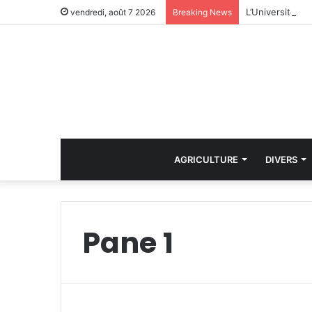
vendredi, août 7 2026
Breaking News
AGRICULTURE
DIVERS
Pane 1
i
n
D
r