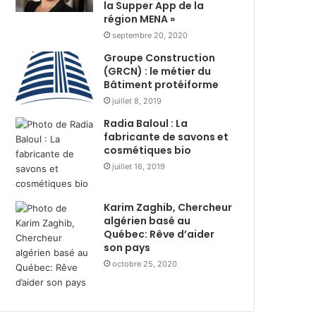
s
la Supper App de la
i
région MENA »
t
r
r
e
septembre 20, 2020
i
d
Groupe Construction
b
u
(GRCN) : le métier du
u
r
Bâtiment protéiforme
t
a
juillet 8, 2019
i
n
Radia Baloul : La
o
t
fabricante de savons et
n
R
cosmétiques bio
d
a
e
juillet 16, 2019
m
3
a
6
d
Karim Zaghib, Chercheur
0
h
algérien basé au
0
a
Québec: Rêve d’aider
c
n
son pays
o
a
octobre 25, 2020
l
v
i
e
s
c
a
l