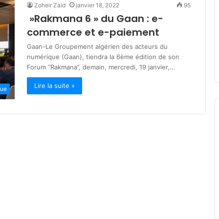
Zoheir Zaid
janvier 18, 2022
95
s
»Rakmana 6 » du Gaan : e-
t
mars 19, 2026
è
commerce et e-paiement
lka : engagés
Ministère de la Solidarité : plu
r
 des jeûneurs
de 200 milliards DA pour les
Gaan-Le Groupement algérien des acteurs du
e
dhan
programmes de soutien socia
numérique (Gaan), tiendra la 6ème édition de son
d
Forum ‘’Rakmana’’, demain, mercredi, 19 janvier,…
e
l
Lire la suite »
a
que
S
o
l
i
d
a
r
i
t
é
:
p