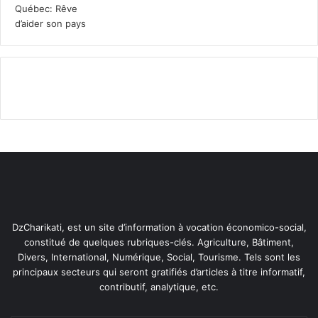
l
e
i
s
m
p
e
e
n
r
t
s
a
o
i
n
r
n
e
e
s
s
d
d
u
é
r
m
a
u
DzCharikati, est un site d’information à vocation économico-social,
n
n
constitué de quelques rubriques-clés. Agriculture, Bâtiment,
t
i
Divers, International, Numérique, Social, Tourisme. Tels sont les
R
e
principaux secteurs qui seront gratifiés d’articles à titre informatif,
a
s
contributif, analytique, etc.
m
a