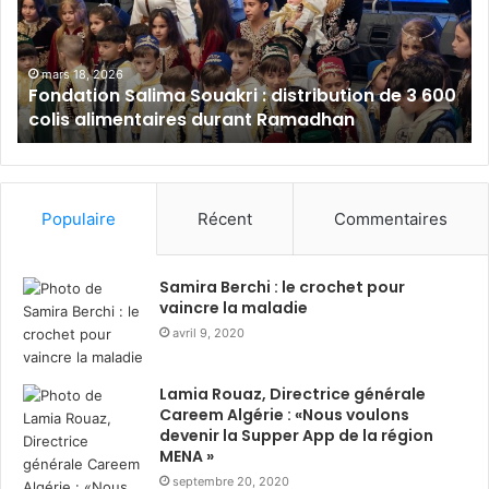
a
l
t
a
i
m
o
B
mars 18, 2026
Fondation Salima Souakri : distribution de 3 600
n
a
colis alimentaires durant Ramadhan
S
n
a
k
l
A
i
l
m
g
Populaire
Récent
Commentaires
a
é
S
r
o
i
Samira Berchi : le crochet pour
u
e
vaincre la maladie
a
:
avril 9, 2020
k
s
r
o
Lamia Rouaz, Directrice générale
i
l
Careem Algérie : «Nous voulons
:
i
devenir la Supper App de la région
d
d
MENA »
i
a
septembre 20, 2020
s
i