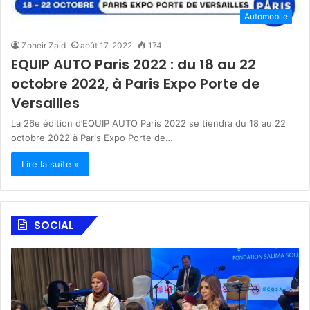
Automobile
Zoheir Zaid
août 17, 2022
174
EQUIP AUTO Paris 2022 : du 18 au 22
octobre 2022, à Paris Expo Porte de
Versailles
La 26e édition d’EQUIP AUTO Paris 2022 se tiendra du 18 au 22
octobre 2022 à Paris Expo Porte de…
Lire la suite »
SOCIAL
F
A
o
l
n
S
d
a