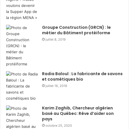
t
r
r
e
i
d
b
u
Groupe Construction (GRCN) : le
u
r
métier du Bâtiment protéiforme
t
a
juillet 8, 2019
i
n
o
t
n
R
d
a
e
m
3
a
Radia Baloul : La fabricante de savons
6
d
et cosmétiques bio
0
h
juillet 16, 2019
0
a
c
n
o
a
Karim Zaghib, Chercheur algérien
l
v
basé au Québec: Rêve d’aider son
i
e
pays
s
c
octobre 25, 2020
a
l