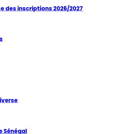
se des inscriptions 2026/2027
s
niverse
e Sénégal