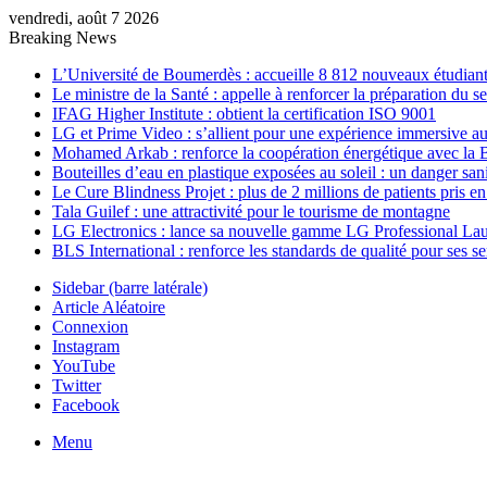
vendredi, août 7 2026
Breaking News
L’Université de Boumerdès : accueille 8 812 nouveaux étudiants
Le ministre de la Santé : appelle à renforcer la préparation du 
IFAG Higher Institute : obtient la certification ISO 9001
LG et Prime Video : s’allient pour une expérience immersive au
Mohamed Arkab : renforce la coopération énergétique avec la 
Bouteilles d’eau en plastique exposées au soleil : un danger sani
Le Cure Blindness Projet : plus de 2 millions de patients pris e
Tala Guilef : une attractivité pour le tourisme de montagne
LG Electronics : lance sa nouvelle gamme LG Professional La
BLS International : renforce les standards de qualité pour ses s
Sidebar (barre latérale)
Article Aléatoire
Connexion
Instagram
YouTube
Twitter
Facebook
Menu