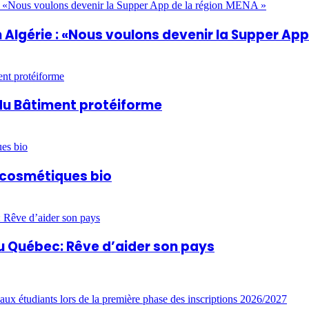
Algérie : «Nous voulons devenir la Supper App
du Bâtiment protéiforme
t cosmétiques bio
u Québec: Rêve d’aider son pays