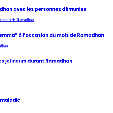
madhan avec les personnes démunies
n du mois de Ramadhan
hla Lemma” à l’occasion du mois de Ramadhan
adhan
 des jeûneurs durant Ramadhan
a maladie