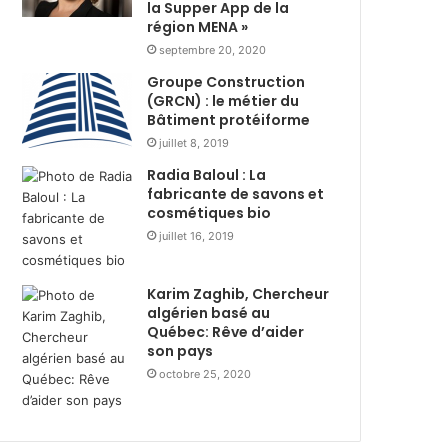
s
la Supper App de la
i
région MENA »
t
r
r
e
septembre 20, 2020
i
d
Groupe Construction
b
u
(GRCN) : le métier du
u
r
Bâtiment protéiforme
t
a
juillet 8, 2019
i
n
Radia Baloul : La
o
t
fabricante de savons et
n
R
cosmétiques bio
d
a
e
juillet 16, 2019
m
3
a
6
d
Karim Zaghib, Chercheur
0
h
algérien basé au
0
a
Québec: Rêve d’aider
c
n
son pays
o
a
octobre 25, 2020
l
v
i
e
s
c
a
l