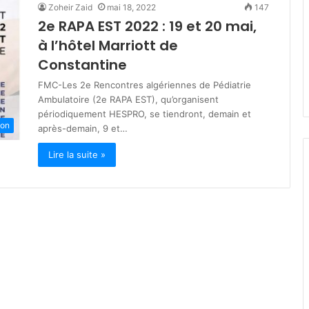
Zoheir Zaid
mai 18, 2022
147
s
2e RAPA EST 2022 : 19 et 20 mai,
t
mars 19, 2026
è
à l’hôtel Marriott de
lka : engagés
Ministère de la Solidarité : plu
r
 des jeûneurs
de 200 milliards DA pour les
Constantine
e
dhan
programmes de soutien socia
d
FMC-Les 2e Rencontres algériennes de Pédiatrie
e
Ambulatoire (2e RAPA EST), qu’organisent
l
périodiquement HESPRO, se tiendront, demain et
a
ion
après-demain, 9 et…
S
o
Lire la suite »
l
i
d
a
r
i
t
é
:
p