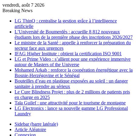
vendredi, août 7 2026
Breaking News
LG ThinQ : centralise la gestion grâce à l’intelligence
artificielle
L’Université de Boumerdès : accueille 8 812 nouveaux
étudiants lors de la première phase des inscriptions 2026/2027
Le ministre de la Santé : appelle à renforcer la préparation du
secteur face aux urgences
IFAG Higher Institute : obtient la certification ISO 9001
LG et Prime Video : s’allient pour une expérience immersive
autour de Masters of the Universe
Mohamed Arkab : renforce la coopération énergétique avec la
Bosnie-Herzégovine et le Sénégal
Bouteilles d’eau en plastique exposées au soleil : un danger
sanitaire à prendre au sérieux
Le Cure Blindness Projet : plus de 2 millions de patients pris
en charge en 2025
Tala Guilef : une attractivité pour le tourisme de montagne
LG Electronics : lance sa nouvelle gamme LG Professional
Laundry
Sidebar (barre latérale)
Article Aléatoire
Connexion