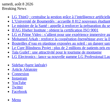
samedi, août 8 2026
Breaking News
LG ThinQ : centralise la gestion grâce à l’intelligence artificiell
L’Université de Boumerdès : accueille 8 812 nouveaux étudiants
Le ministre de la Santé : appelle à renforcer la préparation du 
IFAG Higher Institute : obtient la certification ISO 9001
LG et Prime Video : s’allient pour une expérience immersive au
Mohamed Arkab : renforce la coopération énergétique avec la 
Bouteilles d’eau en plastique exposées au soleil : un danger sani
Le Cure Blindness Projet : plus de 2 millions de patients pris e
Tala Guilef : une attractivité pour le tourisme de montagne
LG Electronics : lance sa nouvelle gamme LG Professional La
Sidebar (barre latérale)
Article Aléatoire
Connexion
Instagram
YouTube
Twitter
Facebook
Menu