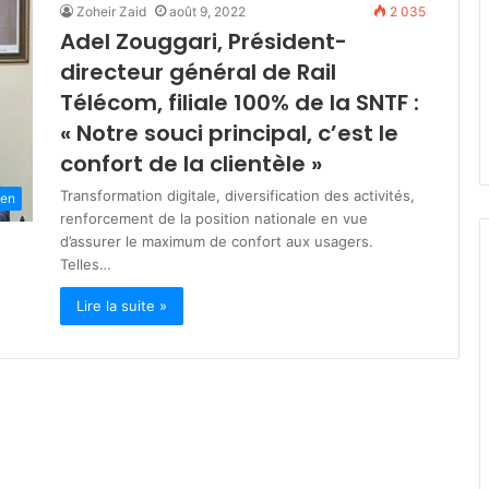
Zoheir Zaid
août 9, 2022
2 035
s
Adel Zouggari, Président-
t
mars 19, 2026
è
directeur général de Rail
lka : engagés
Ministère de la Solidarité : plu
r
 des jeûneurs
de 200 milliards DA pour les
Télécom, filiale 100% de la SNTF :
e
dhan
programmes de soutien socia
« Notre souci principal, c’est le
d
e
confort de la clientèle »
l
Transformation digitale, diversification des activités,
a
ien
renforcement de la position nationale en vue
S
d’assurer le maximum de confort aux usagers.
o
Telles…
l
i
Lire la suite »
d
a
r
i
t
é
:
p