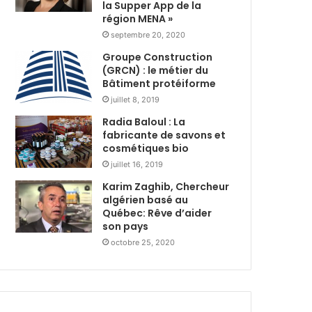
s
la Supper App de la
i
région MENA »
t
r
r
e
septembre 20, 2020
i
d
Groupe Construction
b
u
(GRCN) : le métier du
u
r
Bâtiment protéiforme
t
a
juillet 8, 2019
i
n
Radia Baloul : La
o
t
fabricante de savons et
n
R
cosmétiques bio
d
a
e
juillet 16, 2019
m
3
a
Karim Zaghib, Chercheur
6
d
algérien basé au
0
h
Québec: Rêve d’aider
0
a
son pays
c
n
octobre 25, 2020
o
a
l
v
i
e
s
c
a
l