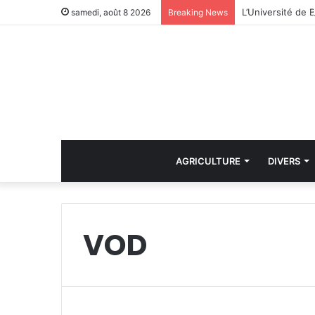
samedi, août 8 2026
Breaking News
AGRICULTURE
DIVERS
VOD
i
n
D
r