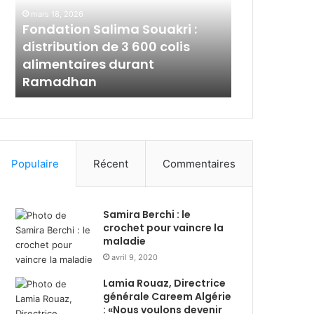
a
l
mars 18, 2026
t
a
Fondation Salima Souakri :
mars 2, 2026
i
m
s
distribution de 3 600 colis
Al Salam Ba
o
B
alimentaires durant
solidaire 
n
a
l
Ramadhan
avec les p
S
n
a
k
l
A
i
l
m
g
a
é
Populaire
Récent
Commentaires
S
r
o
i
u
e
Samira Berchi : le
a
:
crochet pour vaincre la
k
s
maladie
r
o
avril 9, 2020
i
l
:
i
Lamia Rouaz, Directrice
d
d
générale Careem Algérie
i
a
: «Nous voulons devenir