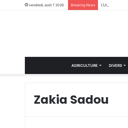
vendredi, août 7 2026
Breaking News
AGRICULTURE
DIVERS
Zakia Sadou
i
n
D
r