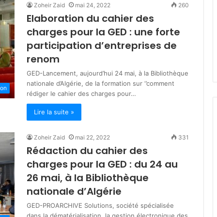
Zoheir Zaid
mai 24, 2022
260
s
Elaboration du cahier des
t
mars 19, 2026
è
charges pour la GED : une forte
lka : engagés
Ministère de la Solidarité : plu
r
 des jeûneurs
de 200 milliards DA pour les
participation d’entreprises de
e
dhan
programmes de soutien socia
renom
d
e
GED-Lancement, aujourd’hui 24 mai, à la Bibliothèque
l
nationale d’Algérie, de la formation sur ‘’comment
a
ion
rédiger le cahier des charges pour…
S
o
Lire la suite »
l
i
Zoheir Zaid
mai 22, 2022
331
d
Rédaction du cahier des
a
r
charges pour la GED : du 24 au
i
26 mai, à la Bibliothèque
t
nationale d’Algérie
é
:
GED-PROARCHIVE Solutions, société spécialisée
p
dans la dématérialisation, la gestion électronique des