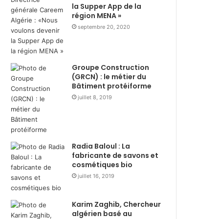
s
i
la Supper App de la
t
r
région MENA »
r
e
septembre 20, 2020
i
d
b
u
u
r
t
a
Groupe Construction
i
n
(GRCN) : le métier du
o
Bâtiment protéiforme
t
n
R
juillet 8, 2019
d
a
e
m
3
a
6
d
Radia Baloul : La
0
h
fabricante de savons et
0
a
cosmétiques bio
c
n
juillet 16, 2019
o
a
l
v
i
e
Karim Zaghib, Chercheur
s
c
algérien basé au
a
l