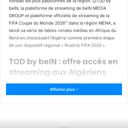
football les plus passionnés de la région. QTOD by
beIN, la plateforme de streaming de beIN MEDIA
GROUP et plateforme officielle de streaming de la
FIFA Coupe du Monde 2026™ dans la région MENA, a
lancé sa série de tables rondes médias en Afrique du
Nord en choisissant l’Algérie comme première étape
de son dispositif régional « Road to FIFA 2026 ».
TOD by beIN : offre accès en
streaming aux Algériens
La FIFA Coupe du Monde 2026™ s’annonce comme un
Afficher plus
événement majeur pour la région, portée par une
forte représentation arabe et par une attente
croissante à travers toute l’Afrique du Nord. En
Algérie, où le football est profondément ancré dans la
culture nationale, ce tournoi incarne un moment de