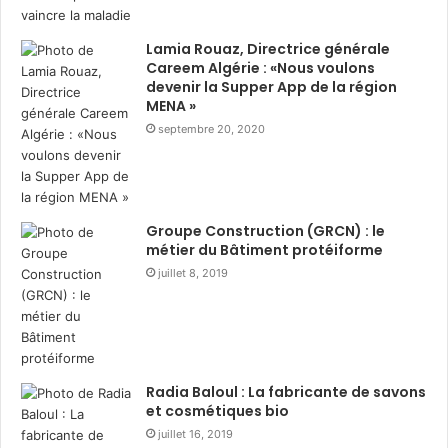
Algérie
, notamment à travers des offres adaptées au
marché local, dont les détails seront communiqués en
Lamia Rouaz, Directrice générale
Careem Algérie : «Nous voulons
temps voulu.
devenir la Supper App de la région
MENA »
La transition vers le streaming
septembre 20, 2020
en débat
Cette rencontre a rassemblé les principaux médias
sportifs et de divertissement afin d’échanger sur
Groupe Construction (GRCN) : le
l’évolution des usages liés à la consommation du
métier du Bâtiment protéiforme
football, la transition vers le streaming et la manière
juillet 8, 2019
dont
TOD by beIN façonne une expérience de
visionnage plus personnalisée, plus flexible et plus
accessible à l’échelle régionale
.
Radia Baloul : La fabricante de savons
Les expériences multi-écrans
et cosmétiques bio
personnalisées favorisées
juillet 16, 2019