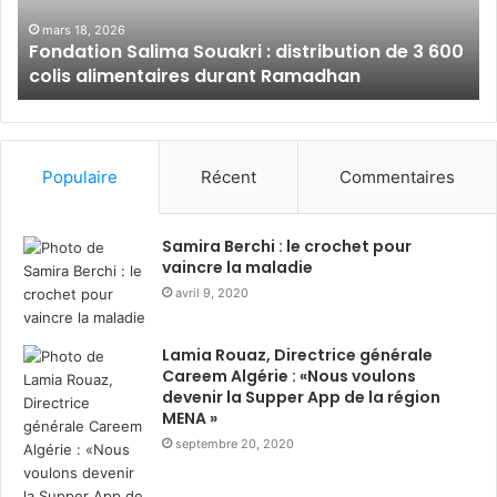
3
du
investisseurs;
600
Ra
mars 18, 2026
Fondation Salima Souakri : distribution de 3 600
colis
av
m
oderniser ses outils de promotion, en
colis alimentaires durant Ramadhan
alimentaires
le
s’appuyant sur des méthodes innovantes de
durant
pe
communication et d’analyse des marchés ;
Ramadhan
dé
d
évelopper des approches proactives de
prospection pour attirer des investissements
Populaire
Récent
Commentaires
créateurs de valeur ajoutée, d’emplois et de
transfert technologique dans les secteurs
Samira Berchi : le crochet pour
prioritaires ;
vaincre la maladie
avril 9, 2020
o
ptimiser la gestion des données économiques
et des indicateurs d’investissement grâce à la
numérisation et à l’automatisation des systèmes
Lamia Rouaz, Directrice générale
Careem Algérie : «Nous voulons
de suivi et d’évaluation ;
devenir la Supper App de la région
MENA »
Le programme s’inscrit
septembre 20, 2020
dans la continuité du