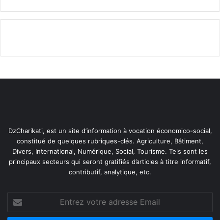
l’engagement conjoint des trois parties à promouvoir
un modèle de développement fondé sur :
l’investissement productif,
l’innovation,
la compétitivité.
DzCharikati, est un site d’information à vocation économico-social,
constitué de quelques rubriques-clés. Agriculture, Bâtiment,
Divers, International, Numérique, Social, Tourisme. Tels sont les
principaux secteurs qui seront gratifiés d’articles à titre informatif,
contributif, analytique, etc.
Entrez
votre
adresse