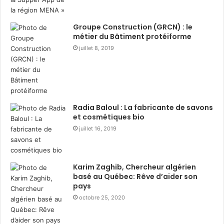
Partenariat Algérie–Union
Européenne pour la
Groupe Construction (GRCN) : le
métier du Bâtiment protéiforme
diversification économique
juillet 8, 2019
durable
L’AAPI franchit actuellement une étape décisive dans
sa transformation institutionnelle, et ce projet de
Radia Baloul : La fabricante de savons
jumelage viendra renforcer son rôle en tant qu
’acteur
et cosmétiques bio
central dans la mise en œuvre de la stratégie
juillet 16, 2019
nationale d’investissement
, à travers une approche
fondée sur la performance, la transparence et
Karim Zaghib, Chercheur algérien
l’efficacité du service public.
basé au Québec: Rêve d’aider son
pays
Le programme s’inscrit enfin dans la continuité du
octobre 25, 2020
Partenariat Algérie–Union Européenne
pour la
diversification économique durable, réaffirmant